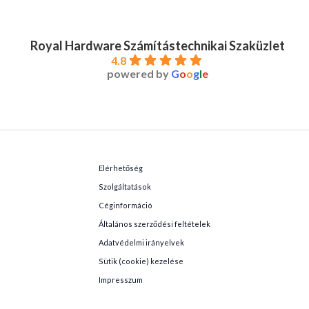
Royal Hardware Számítástechnikai Szaküzlet
4.8
powered by
G
o
o
g
l
e
Elérhetőség
Szolgáltatások
Céginformáció
Általános szerződési feltételek
Adatvédelmi irányelvek
Sütik (cookie) kezelése
Impresszum