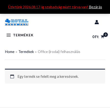
Skip
Üzletünk 2026.08.17-ig szabadság miatt zárva van!
Bezárás
to
content
TERMÉKEK
0
Ft
Home
Termékek
Office (irodai) felhasználás
Egy termék se felelt meg a keresésnek.