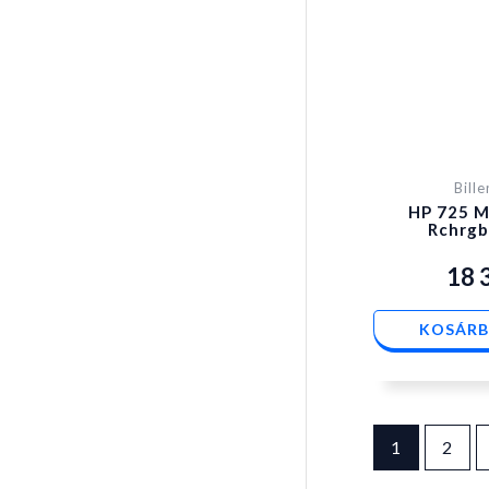
Bill
HP 725 M
Rchrgb
18 
KOSÁRB
1
2