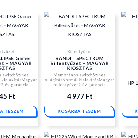
entyűzet
Billentyűzet
LIPSE Gamer
BANDIT SPECTRUM
zet – MAGYAR
Billentyűzet – MAGYAR
SZTÁS
KIOSZTÁS
 switchSzínes
Membrános switchSzínes
l kialakításMagyar
világításNormál kialakításMagyar
HP 
t2 év garancia
billentyűzet2 év garancia
645
Ft
4 977
Ft
A TESZEM
KOSÁRBA TESZEM
K