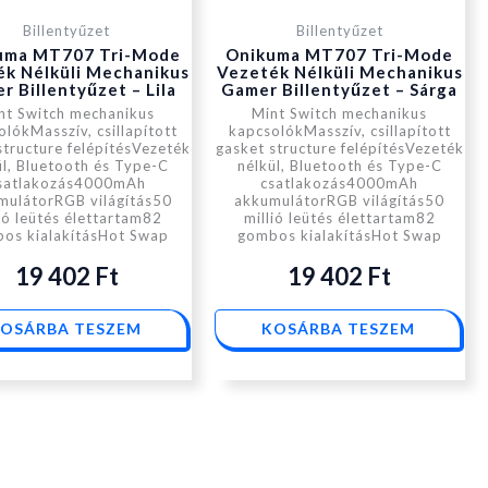
Billentyűzet
Billentyűzet
uma MT707 Tri-Mode
Onikuma MT707 Tri-Mode
ék Nélküli Mechanikus
Vezeték Nélküli Mechanikus
r Billentyűzet – Lila
Gamer Billentyűzet – Sárga
nt Switch mechanikus
Mint Switch mechanikus
lókMasszív, csillapított
kapcsolókMasszív, csillapított
structure felépítésVezeték
gasket structure felépítésVezeték
ül, Bluetooth és Type-C
nélkül, Bluetooth és Type-C
satlakozás4000mAh
csatlakozás4000mAh
mulátorRGB világítás50
akkumulátorRGB világítás50
lió leütés élettartam82
millió leütés élettartam82
os kialakításHot Swap
gombos kialakításHot Swap
19 402
Ft
19 402
Ft
OSÁRBA TESZEM
KOSÁRBA TESZEM