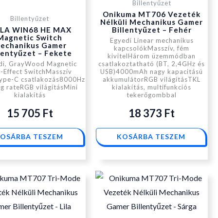
Billentyűzet
Onikuma MT706 Vezeték
Billentyűzet
Nélküli Mechanikus Gamer
LA WIN68 HE MAX
Billentyűzet – Fehér
Magnetic Switch
Egyedi Linear mechanikus
echanikus Gamer
kapcsolókMasszív, fém
lentyűzet – Fekete
kivitelHárom üzemmódban
di, GrayWood Magnetic
csatlakoztatható (BT, 2,4GHz és
l-Effect SwitchMasszív
USB)4000mAh nagy kapacitású
Type-C csatlakozás8000Hz
akkumulátorRGB világításTKL
ng rateRGB világításMini
kialakítás, multifunkciós
kialakítás
tekerőgombbal
15 705
Ft
18 373
Ft
OSÁRBA TESZEM
KOSÁRBA TESZEM