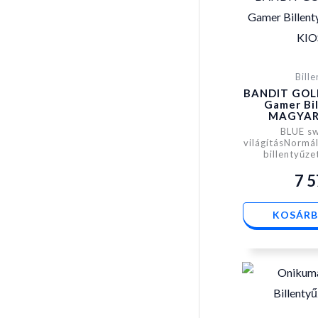
Bill
BANDIT GOL
Gamer Bil
MAGYAR
BLUE sw
világításNormá
billentyűze
7 
KOSÁRB