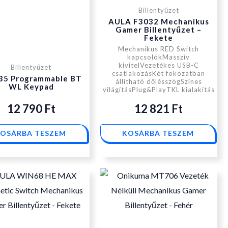
Billentyűzet
AULA F3032 Mechanikus
Gamer Billentyűzet –
Fekete
Mechanikus RED Switch
kapcsolókMasszív
kivitelVezetékes USB-C
Billentyűzet
csatlakozásKét fokozatban
35 Programmable BT
állítható dőlésszögSzínes
WL Keypad
világításPlug&PlayTKL kialakítás
12 790
Ft
12 821
Ft
OSÁRBA TESZEM
KOSÁRBA TESZEM