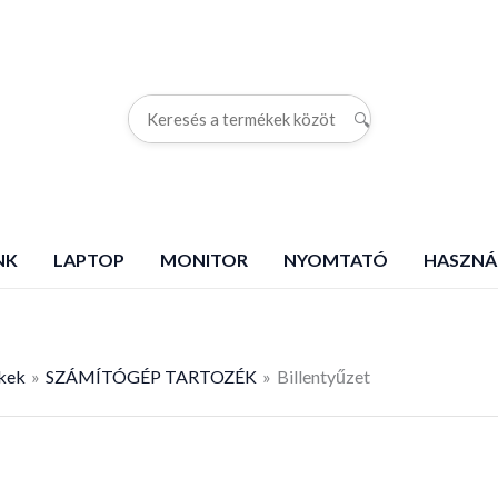
🔍
G
NK
LAPTOP
MONITOR
NYOMTATÓ
HASZNÁ
kek
SZÁMÍTÓGÉP TARTOZÉK
Billentyűzet