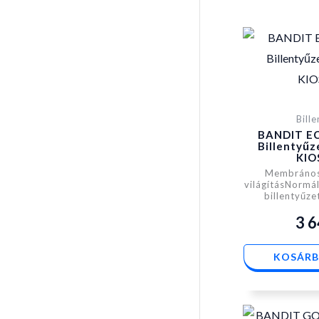
Bill
BANDIT EC
Billentyű
KIO
Membrános
világításNormá
billentyűze
3 
KOSÁRB