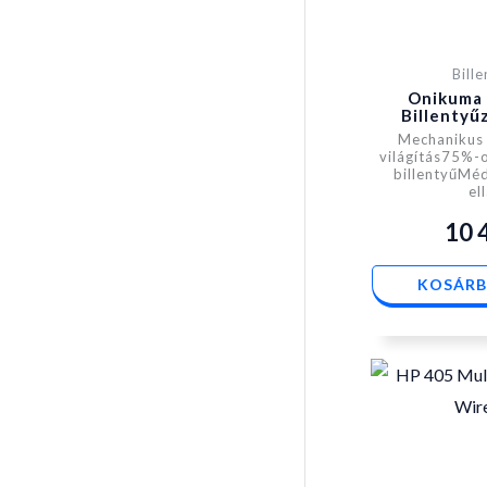
Bill
Onikuma
Billentyű
Mechanikus
világítás75%-
billentyűMéd
el
10 
KOSÁRB