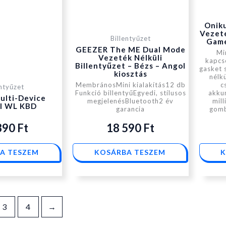
Onik
Vezet
Billentyűzet
Game
GEEZER The ME Dual Mode
Mi
Vezeték Nélküli
kapcso
Billentyűzet – Bézs – Angol
gasket 
kiosztás
nélk
MembránosMini kialakítás12 db
c
entyűzet
Funkció billentyűEgyedi, stílusos
akku
ulti-Device
megjelenésBluetooth2 év
mil
l WL KBD
garancia
gomb
390
Ft
18 590
Ft
A TESZEM
KOSÁRBA TESZEM
K
3
4
→