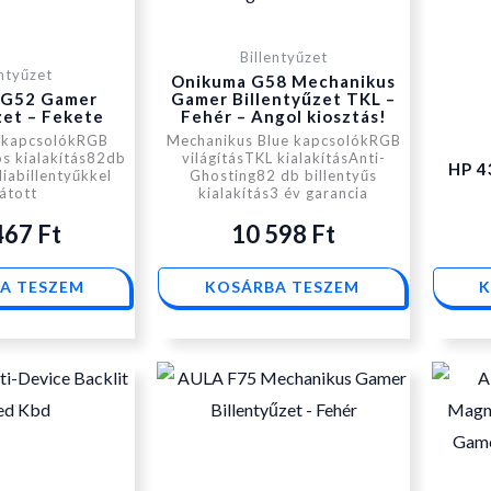
Billentyűzet
entyűzet
Onikuma G58 Mechanikus
 G52 Gamer
Gamer Billentyűzet TKL –
zet – Fekete
Fehér – Angol kiosztás!
 kapcsolókRGB
Mechanikus Blue kapcsolókRGB
os kialakítás82db
világításTKL kialakításAnti-
HP 4
iabillentyűkkel
Ghosting82 db billentyűs
látott
kialakítás3 év garancia
467
Ft
10 598
Ft
A TESZEM
KOSÁRBA TESZEM
K