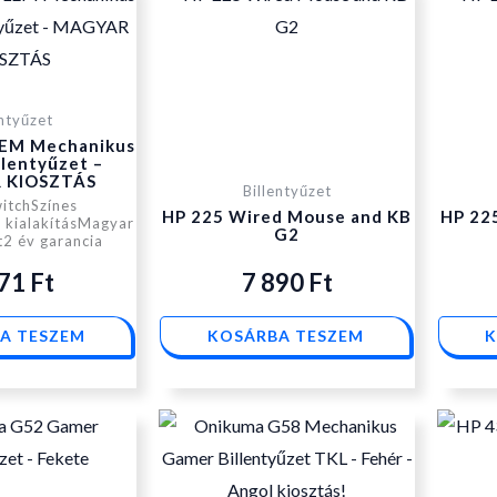
entyűzet
EM Mechanikus
lentyűzet –
 KIOSZTÁS
Billentyűzet
itchSzínes
HP 225 Wired Mouse and KB
HP 22
l kialakításMagyar
G2
t2 év garancia
571
Ft
7 890
Ft
A TESZEM
KOSÁRBA TESZEM
K