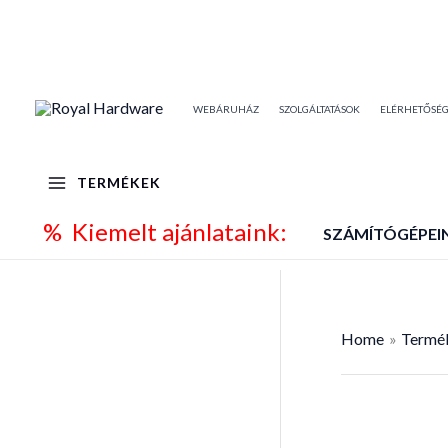
Skip
to
content
WEBÁRUHÁZ
SZOLGÁLTATÁSOK
ELÉRHETŐSÉ
TERMÉKEK
% Kiemelt ajánlataink:
SZÁMÍTÓGÉPEI
Home
Termé