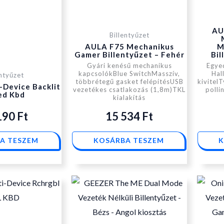
AU
Billentyűzet
AULA F75 Mechanikus
M
Gamer Billentyűzet – Fehér
Bil
Gyári kenésű mechanikus
Egye
kapcsolókBlue SwitchMasszív,
Hal
entyűzet
többrétegű gasket felépítésUSB
kivitel
-Device Backlit
vezetékes csatlakozás (1,8m)TKL
polli
ed Kbd
kialakítás
190
Ft
15 534
Ft
A TESZEM
KOSÁRBA TESZEM
K