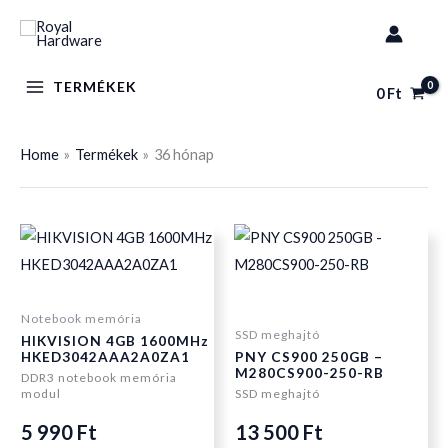
Skip
to
content
TERMÉKEK
0
Ft
Home
Termékek
36 hónap
Notebook memória
SSD meghajtó
HIKVISION 4GB 1600MHz
HKED3042AAA2A0ZA1
PNY CS900 250GB –
M280CS900-250-RB
DDR3 notebook memória
modul
SSD meghajtó
5 990
Ft
13 500
Ft