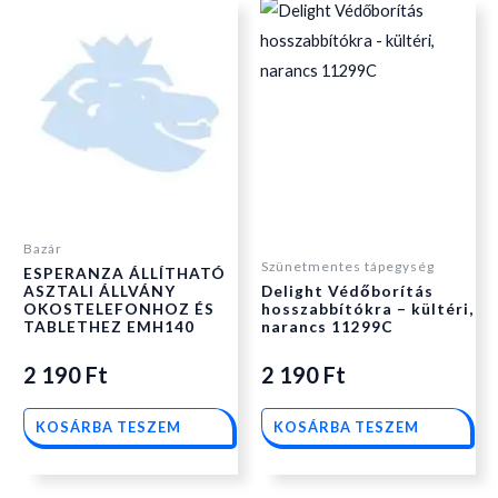
Bazár
Szünetmentes tápegység
ESPERANZA ÁLLÍTHATÓ
ASZTALI ÁLLVÁNY
Delight Védőborítás
OKOSTELEFONHOZ ÉS
hosszabbítókra – kültéri,
TABLETHEZ EMH140
narancs 11299C
2 190
Ft
2 190
Ft
KOSÁRBA TESZEM
KOSÁRBA TESZEM