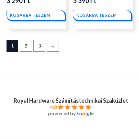
3 290
Ft
3 390
Ft
KOSÁRBA TESZEM
KOSÁRBA TESZEM
1
2
3
→
Royal Hardware Számítástechnikai Szaküzlet
4.8
powered by
G
o
o
g
l
e