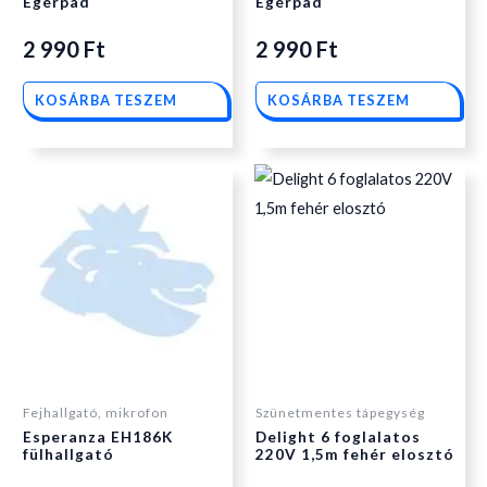
Egérpad
Egérpad
2 990
Ft
2 990
Ft
KOSÁRBA TESZEM
KOSÁRBA TESZEM
Fejhallgató, mikrofon
Szünetmentes tápegység
Esperanza EH186K
Delight 6 foglalatos
fülhallgató
220V 1,5m fehér elosztó