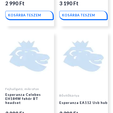
2 990
Ft
3 190
Ft
KOSÁRBA TESZEM
KOSÁRBA TESZEM
Fejhallgató, mikrofon
Esperanza Celebes
Bővítőkártya
EH184W fehér BT
headset
Esperanza EA112 Usb hub