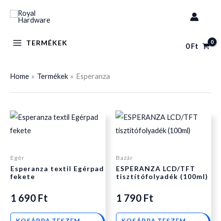
Skip
to
content
TERMÉKEK
0
Ft
Home
Termékek
Esperanza
Egér
Bazár
Esperanza textil Egérpad
ESPERANZA LCD/TFT
fekete
tisztítófolyadék (100ml)
1 690
Ft
1 790
Ft