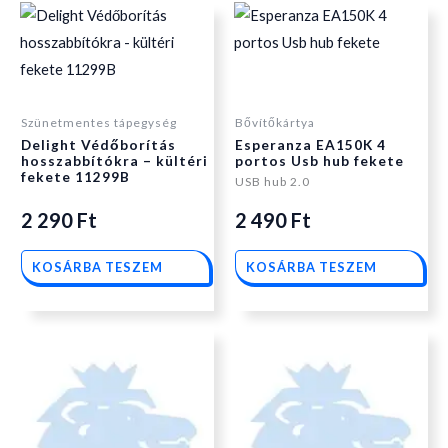
Szünetmentes tápegység
Bővítőkártya
Delight Védőborítás
Esperanza EA150K 4
hosszabbítókra – kültéri
portos Usb hub fekete
fekete 11299B
USB hub 2.0
2 290
Ft
2 490
Ft
KOSÁRBA TESZEM
KOSÁRBA TESZEM