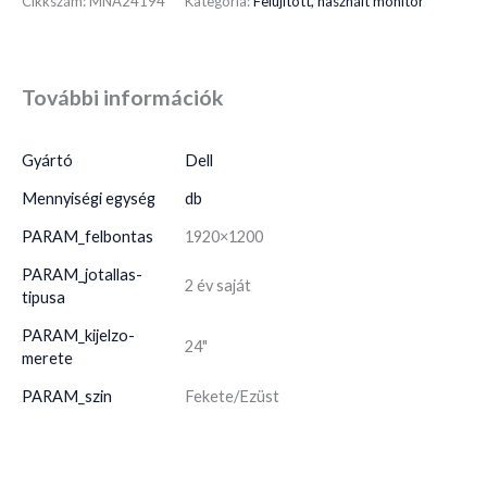
Cikkszám:
MNA24194
Kategória:
Felújított, használt monitor
További információk
Gyártó
Dell
Mennyiségi egység
db
PARAM_felbontas
1920×1200
PARAM_jotallas-
2 év saját
tipusa
PARAM_kijelzo-
24"
merete
PARAM_szin
Fekete/Ezüst