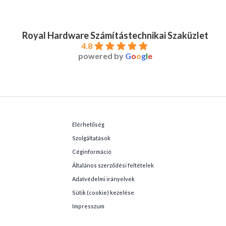
Royal Hardware Számítástechnikai Szaküzlet
4.8
powered by
G
o
o
g
l
e
Elérhetőség
Szolgáltatások
Céginformáció
Általános szerződési feltételek
Adatvédelmi irányelvek
Sütik (cookie) kezelése
Impresszum