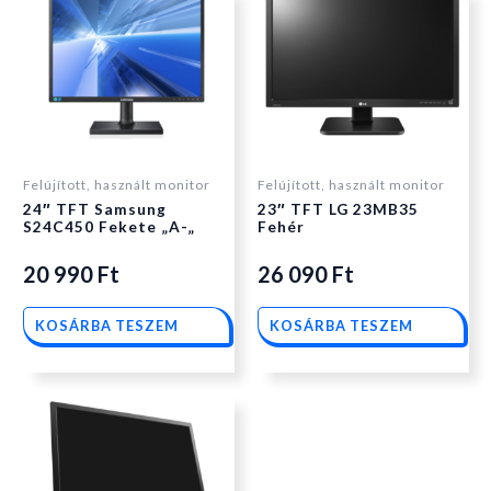
Felújított, használt monitor
Felújított, használt monitor
24″ TFT Samsung
23″ TFT LG 23MB35
S24C450 Fekete „A-„
Fehér
20 990
Ft
26 090
Ft
KOSÁRBA TESZEM
KOSÁRBA TESZEM