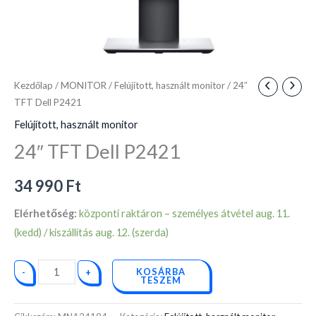
Kezdőlap
/
MONITOR
/
Felújított, használt monitor
/ 24″
TFT Dell P2421
Felújított, használt monitor
24″ TFT Dell P2421
34 990
Ft
Elérhetőség:
központi raktáron – személyes átvétel aug. 11.
(kedd) / kiszállítás aug. 12. (szerda)
KOSÁRBA
-
+
TESZEM