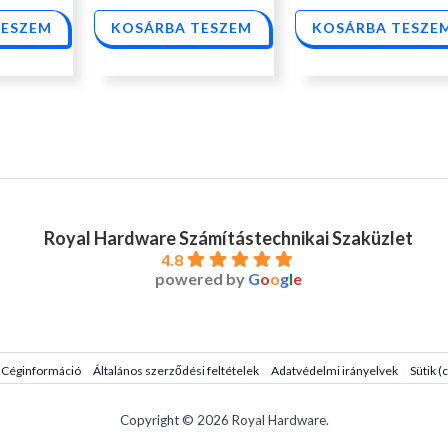
TESZEM
KOSÁRBA TESZEM
KOSÁRBA TESZE
Royal Hardware Számítástechnikai Szaküzlet
4.8
powered by
G
o
o
g
l
e
Céginformáció
Általános szerződési feltételek
Adatvédelmi irányelvek
Sütik (
Copyright © 2026 Royal Hardware.