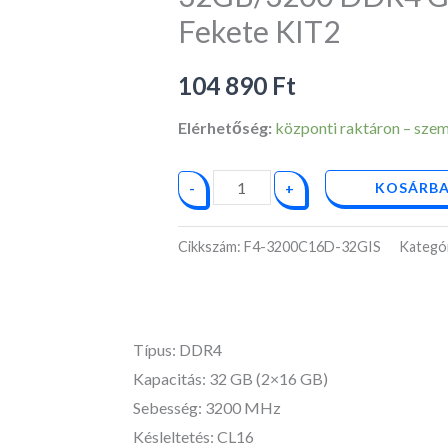
F4-
Fekete KIT2
3200C16D-
32GIS
104 890
Ft
Fekete
KIT2
Elérhetőség:
központi raktáron – személ
mennyiség
KOSÁRBA
-
+
Cikkszám:
F4-3200C16D-32GIS
Kategó
Típus: DDR4
Kapacitás: 32 GB (2×16 GB)
Sebesség: 3200 MHz
Késleltetés: CL16