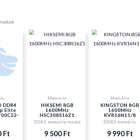
rmékek
ia
Memória
Memória
0 DDR4
HIKSEMI 8GB
KINGSTON 8GB
p Elite
1600MHz
1600MHz
00C22-
HSC308S16Z1
KVR16N11/8
DDR3 memória modul
DDR3 memória
0
Ft
9 500
Ft
9 990
Ft