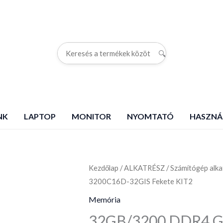
🔍
G
NK
LAPTOP
MONITOR
NYOMTATÓ
HASZNÁ
Kezdőlap
32GB/3200
/
ALKATRÉSZ
/
Számítógép alka
3200C16D-32GIS Fekete KIT2
DDR4
G.Skill
Memória
Aegis
32GB/3200 DDR4 G.