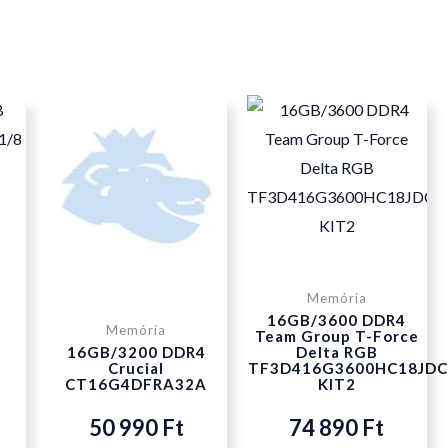
Memória
16GB/3600 DDR4
Memória
Team Group T-Force
16GB/3200 DDR4
Delta RGB
Crucial
TF3D416G3600HC18JDC
CT16G4DFRA32A
KIT2
50 990
Ft
74 890
Ft