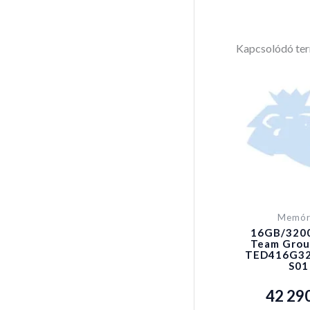
Kapcsolódó te
Memór
16GB/320
Team Grou
TED416G32
S01
42 29