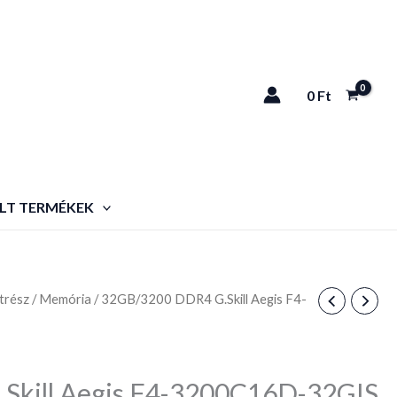
0
Ft
LT TERMÉKEK
trész
/
Memória
/ 32GB/3200 DDR4 G.Skill Aegis F4-
Skill Aegis F4-3200C16D-32GIS