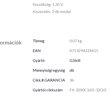
Feszültség: 1,35 V
Kiszerelés: 2 db modul
Tömeg
0.07 kg
formációk
EAN
4713294224415
Gyártó
G.Skill
Mennyiségi egység
db
Cikk.#.GARANCIA
36
Gyártói cikkszám
F4-3200C16D-32GIS