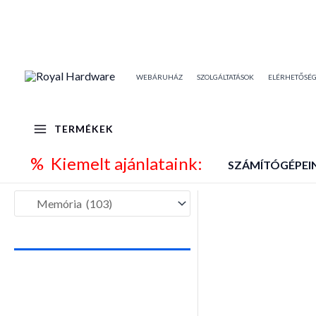
Skip
to
content
WEBÁRUHÁZ
SZOLGÁLTATÁSOK
ELÉRHETŐSÉ
TERMÉKEK
% Kiemelt ajánlataink:
SZÁMÍTÓGÉPEI