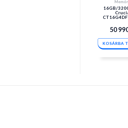
Memór
16GB/320
Cruci
CT16G4DF
50 99
KOSÁRBA 