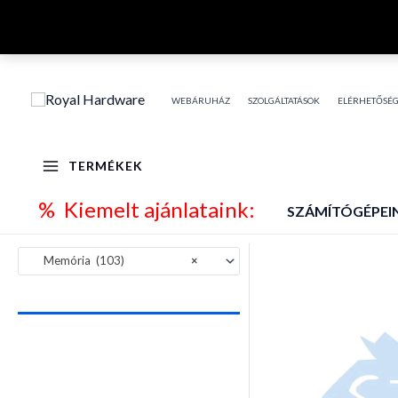
Skip
to
content
WEBÁRUHÁZ
SZOLGÁLTATÁSOK
ELÉRHETŐSÉ
TERMÉKEK
% Kiemelt ajánlataink:
SZÁMÍTÓGÉPEI
Memória (103)
×