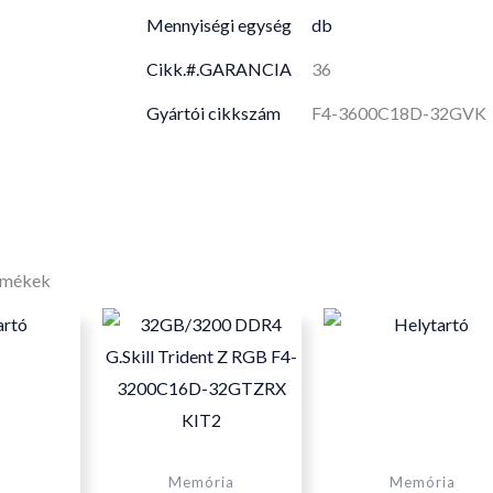
Mennyiségi egység
db
Cikk.#.GARANCIA
36
Gyártói cikkszám
F4-3600C18D-32GVK
rmékek
Memória
Memória