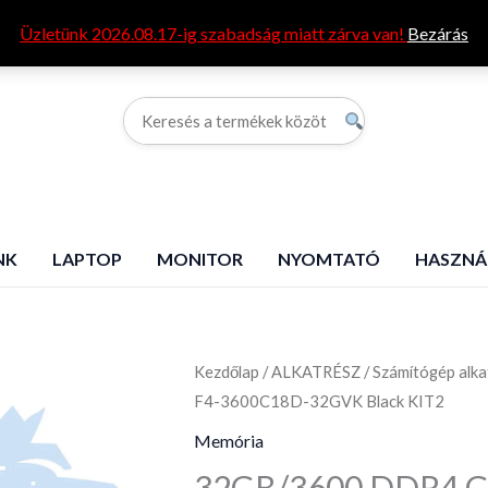
Üzletünk 2026.08.17-ig szabadság miatt zárva van!
Bezárás
G
NK
LAPTOP
MONITOR
NYOMTATÓ
HASZNÁ
Kezdőlap
32GB/3600
/
ALKATRÉSZ
/
Számítógép alka
F4-3600C18D-32GVK Black KIT2
DDR4
G.Skill
Memória
RipJaws
32GB/3600 DDR4 G.