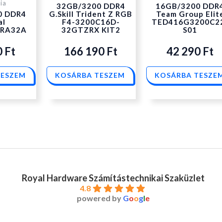
ia
32GB/3200 DDR4
16GB/3200 DDR
0 DDR4
G.Skill Trident Z RGB
Team Group Elit
al
F4-3200C16D-
TED416G3200C2
RA32A
32GTZRX KIT2
S01
0
Ft
166 190
Ft
42 290
Ft
TESZEM
KOSÁRBA TESZEM
KOSÁRBA TESZE
Royal Hardware Számítástechnikai Szaküzlet
4.8
powered by
G
o
o
g
l
e