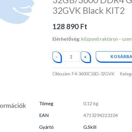
V
32GVK Black KIT2
F4-
3600C18D-
128 890
Ft
32GVK
Black
Elérhetőség:
központi raktáron – személ
KIT2
mennyiség
KOSÁRBA
-
+
Cikkszám:
F4-3600C18D-32GVK
Kateg
Tömeg
0.12 kg
formációk
EAN
4713294223104
Gyártó
G.Skill