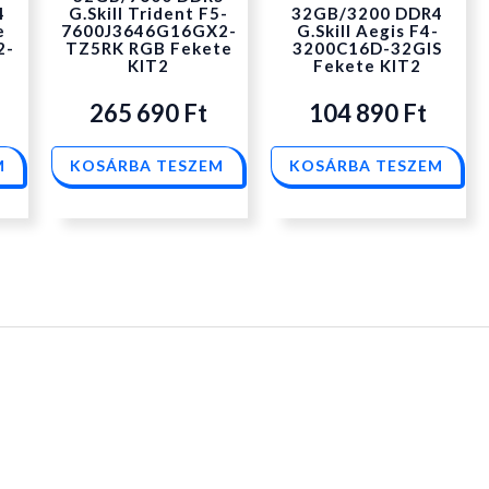
4
G.Skill Trident F5-
32GB/3200 DDR4
e
7600J3646G16GX2-
G.Skill Aegis F4-
2-
TZ5RK RGB Fekete
3200C16D-32GIS
KIT2
Fekete KIT2
265 690
Ft
104 890
Ft
M
KOSÁRBA TESZEM
KOSÁRBA TESZEM