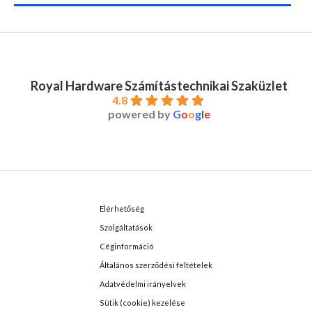
Royal Hardware Számítástechnikai Szaküzlet
4.8
powered by
G
o
o
g
l
e
Elérhetőség
Szolgáltatások
Céginformáció
Általános szerződési feltételek
Adatvédelmi irányelvek
Sütik (cookie) kezelése