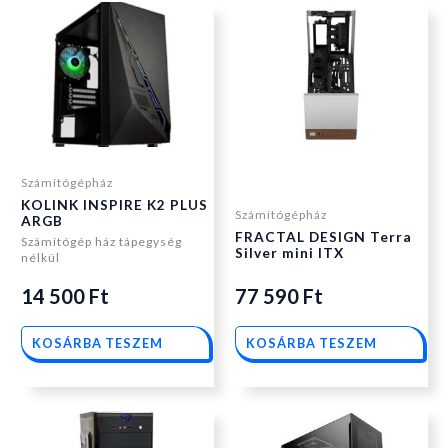
Számítógépház
KOLINK INSPIRE K2 PLUS
Számítógépház
ARGB
FRACTAL DESIGN Terra
Számítógép ház tápegység
Silver mini ITX
nélkül
14 500
Ft
77 590
Ft
KOSÁRBA TESZEM
KOSÁRBA TESZEM