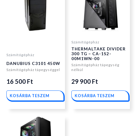
Számítógépház
THERMALTAKE DIVIDER
300 TG – CA-1S2-
Számítógépház
00M1WN-00
DANUBIUS C3101 450W
Számítógépház tápegység
Számítógépház tápegységgel
nélkül
16 500
Ft
29 900
Ft
KOSÁRBA TESZEM
KOSÁRBA TESZEM