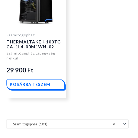
Számítógépház
THERMALTAKE H100TG
CA-1L4-00M1WN-02
Számítógépház tápegység
nélkül
29 900
Ft
KOSÁRBA TESZEM
Számítógépház (101)
×