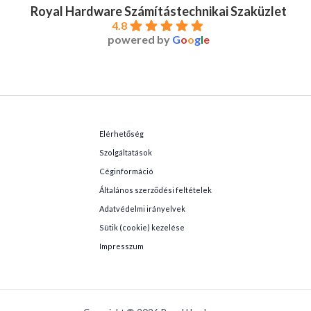
Royal Hardware Számítástechnikai Szaküzlet
4.8
powered by
G
o
o
g
l
e
Elérhetőség
Szolgáltatások
Céginformáció
Általános szerződési feltételek
Adatvédelmi irányelvek
Sütik (cookie) kezelése
Impresszum