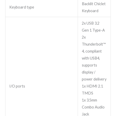
Backlit Chiclet
Keyboard type
Keyboard
2x USB 3.2
Gen 1 Type-A
2x
Thunderbolt™
4, compliant
with USB4,
supports
display /
power delivery
I/O ports
1x HDMI 2.1
TMDS
1x 3.5mm
Combo Audio
Jack