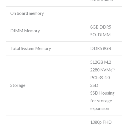
On board memory
8GB DDR5
DIMM Memory
SO-DIMM
Total System Memory
DDR5 8GB
512GB M.2
2280 NVMe™
PCIe® 4.0
Storage
SSD
SSD Housing
for storage
expansion
1080p FHD