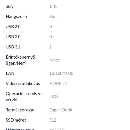
Súly
1,41
Hangszóró
Van
USB 2.0
0
USB 3.0
0
USB 3.1
2
Érintőképernyő
Nincs
(Igen/Nem)
LAN
10/100/1000
Video csatlakozás
HDMI 2.1
Operációs rendszer
DOS
verzió
Terméksorozat
ExpertBook
SSD méret
512