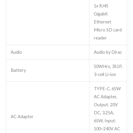
1x RJ45
Gigabit
Ethernet
Micro SD card
reader
Audio
Audio by Dirac
50WHrs, 3S1P,
Battery
3-cell Li-ion
TYPE-C, 65W
AC Adapter,
Output: 20V
DC, 3.25A,
AC Adapter
65W, Input:
100~240V AC