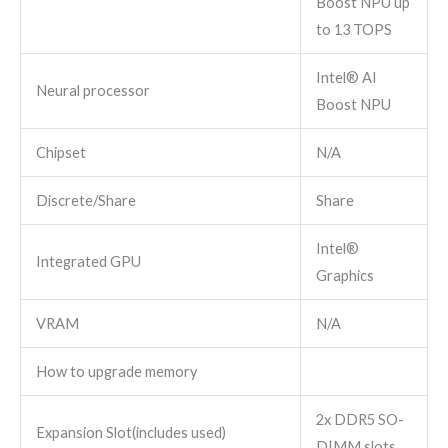
Boost NPU up
to 13 TOPS
Intel® AI
Neural processor
Boost NPU
Chipset
N/A
Discrete/Share
Share
Intel®
Integrated GPU
Graphics
VRAM
N/A
How to upgrade memory
2x DDR5 SO-
Expansion Slot(includes used)
DIMM slots