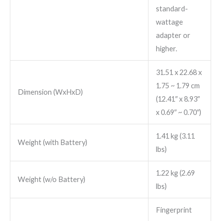
standard-
wattage
adapter or
higher.
31.51 x 22.68 x
1.75 ~ 1.79 cm
Dimension (WxHxD)
(12.41″ x 8.93″
x 0.69″ ~ 0.70″)
1.41 kg (3.11
Weight (with Battery)
lbs)
1.22 kg (2.69
Weight (w/o Battery)
lbs)
Fingerprint