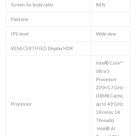
Screen-to-body ratio
84 %
Pantone
IPS-level
Wide view
VESA CERTIFIED Display HDR
Intel® Core™
Ultra 5
Processor
225H 1.7 GHz
(18MB Cache,
Processor
up to 4.9 GHz,
14 cores, 14
Threads)
Intel® AI