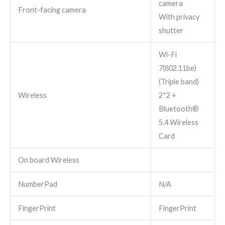
camera
Front-facing camera
With privacy
shutter
Wi-Fi
7(802.11be)
(Triple band)
Wireless
2*2 +
Bluetooth®
5.4 Wireless
Card
On board Wireless
NumberPad
N/A
FingerPrint
FingerPrint