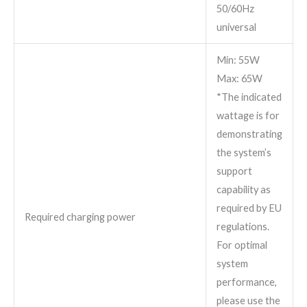
50/60Hz
universal
Min: 55W
Max: 65W
*The indicated
wattage is for
demonstrating
the system’s
support
capability as
required by EU
Required charging power
regulations.
For optimal
system
performance,
please use the