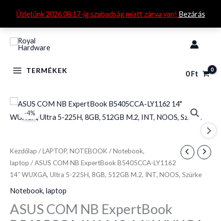
Skip
Üzletünk 2026.08.17-ig szabadság miatt zárva van!
Bezárás
to
content
TERMÉKEK
0
Ft
ASUS
Original
Current
-4%
COM
price
price
NB
ExpertBook
was:
is:
Kezdőlap
/
LAPTOP, NOTEBOOK
/
Notebook,
B5405CCA-
361
347
laptop
/ ASUS COM NB ExpertBook B5405CCA-LY1162
LY1162
14″ WUXGA, Ultra 5-225H, 8GB, 512GB M.2, INT, NOOS, Szürke
390 Ft.
590 Ft.
14"
Notebook, laptop
WUXGA,
ASUS COM NB ExpertBook
Ultra