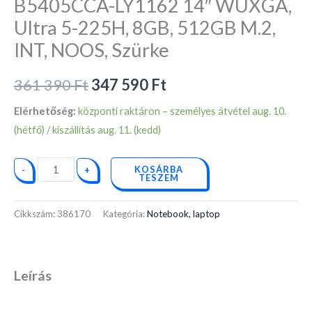
B5405CCA-LY1162 14″ WUXGA,
5-
225H,
Ultra 5-225H, 8GB, 512GB M.2,
8GB,
INT, NOOS, Szürke
512GB
M.2,
361 390
Ft
347 590
Ft
INT,
Elérhetőség:
központi raktáron – személyes átvétel aug. 10.
NOOS,
(hétfő) / kiszállítás aug. 11. (kedd)
Szürke
mennyiség
KOSÁRBA
-
+
TESZEM
Cikkszám:
386170
Kategória:
Notebook, laptop
Leírás