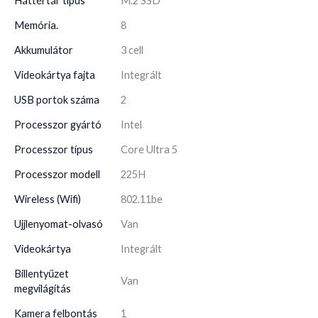
Háttértár típus
M.2 SSD
Memória.
8
Akkumulátor
3 cell
Videokártya fajta
Integrált
USB portok száma
2
Processzor gyártó
Intel
Processzor típus
Core Ultra 5
Processzor modell
225H
Wireless (Wifi)
802.11be
Ujjlenyomat-olvasó
Van
Videokártya
Integrált
Billentyűzet
Van
megvilágítás
Kamera felbontás
1