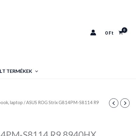
0
Ft
LT TERMÉKEK
ook, laptop
/ ASUS ROG Strix G814PM-S8114 R9
14PM-S8114 R9 8940HX