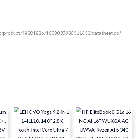
cop/product/48301826/1608035936011633/datasheet.do?
Current
rice