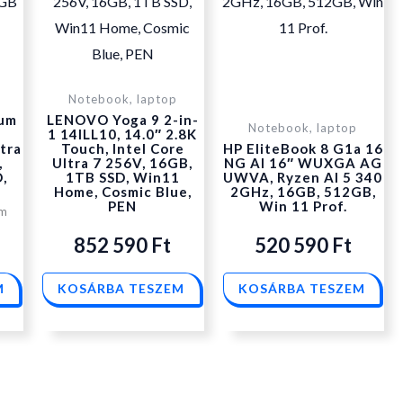
s:
601
Notebook, laptop
ium
LENOVO Yoga 9 2-in-
Notebook, laptop
″
1 14ILL10, 14.0″ 2.8K
90 Ft.
ltra
Touch, Intel Core
HP EliteBook 8 G1a 16
,
Ultra 7 256V, 16GB,
NG AI 16″ WUXGA AG
,
1TB SSD, Win11
UWVA, Ryzen AI 5 340
Home, Cosmic Blue,
2GHz, 16GB, 512GB,
PEN
Win 11 Prof.
um
852 590
Ft
520 590
Ft
M
KOSÁRBA TESZEM
KOSÁRBA TESZEM