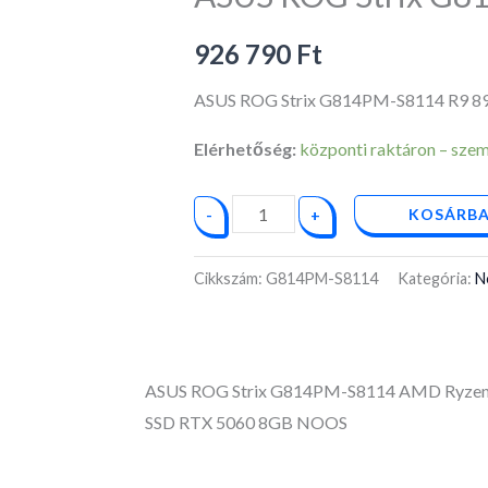
S8114
R9
926 790
Ft
8940HX
ASUS ROG Strix G814PM-S8114 R9 
mennyiség
Elérhetőség:
központi raktáron – személ
KOSÁRBA
-
+
Cikkszám:
G814PM-S8114
Kategória:
N
ASUS ROG Strix G814PM-S8114 AMD Ryze
SSD RTX 5060 8GB NOOS