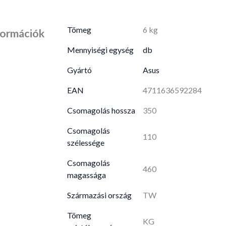
Tömeg
6 kg
formációk
Mennyiségi egység
db
Gyártó
Asus
EAN
4711636592284
Csomagolás hossza
350
Csomagolás
110
szélessége
Csomagolás
460
magassága
Származási ország
TW
Tömeg
KG