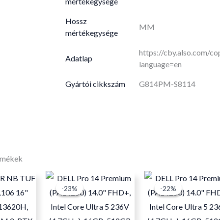
mértékegysége
Hossz
MM
mértékegysége
https://cby.also.com/
Adatlap
language=en
Gyártói cikkszám
G814PM-S8114
rmékek
Original
Current
Original
-23%
-23%
-22%
-22%
price
price
price
p