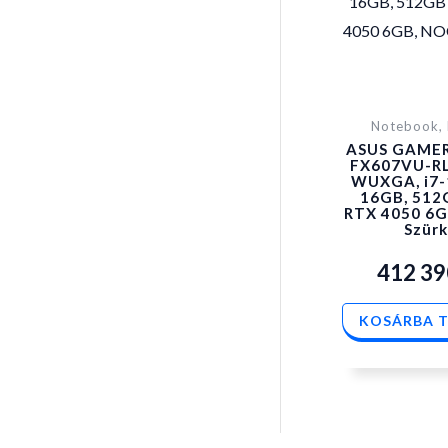
Notebook, 
ASUS GAMER
FX607VU-RL
WUXGA, i7-
16GB, 512
RTX 4050 6G
Szür
412 3
KOSÁRBA 