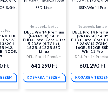
was:
is:
was:
i
707
641
767
Notebook, laptop
Notebook, laptop
laptop
DELL Pro 14 Premium
DELL Pro 14 Prem
 NB TUF
(PA14250) 14.0″
(PA14250) 14.0
890 Ft.
290 Ft.
990 Ft.
2
106 16″
FHD+, Intel Core Ultra
FHD+, Intel Core U
13620H,
5 236V (4.7GHz),
5 236V (4.7GHz)
GB M.2,
16GB, 512GB SSD,
16GB, 512GB SSD
B, NOOS,
Linux
Win 11 Pro
ke
DELL Pro 14 Premium
DELL Pro 14 Premi
90
Ft
641 290
Ft
601 290
Ft
TESZEM
KOSÁRBA TESZEM
KOSÁRBA TESZE