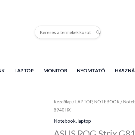
🔍
G
NK
LAPTOP
MONITOR
NYOMTATÓ
HASZNÁ
Kezdőlap
ASUS
/
LAPTOP, NOTEBOOK
/
Noteb
8940HX
ROG
Strix
Notebook, laptop
G814PM-
ASUS ROG Strix G8