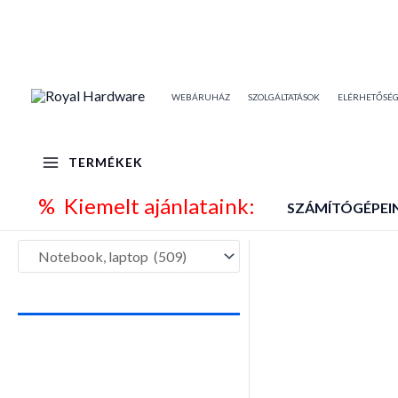
Skip
to
content
WEBÁRUHÁZ
SZOLGÁLTATÁSOK
ELÉRHETŐSÉ
TERMÉKEK
% Kiemelt ajánlataink:
SZÁMÍTÓGÉPEI