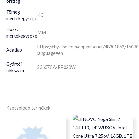
ország
Tömeg
KG
mértékegysége
Hossz
MM
mértékegysége
https://cby.also.com/cop/product/48301862/1608
Adatlap
language=en
Gyártói
S3607CA-RP020W
cikkszám
Kapcsolódó termékek