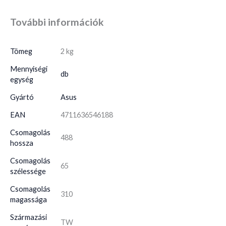
További információk
Tömeg
2 kg
Mennyiségi
db
egység
Gyártó
Asus
EAN
4711636546188
Csomagolás
488
hossza
Csomagolás
65
szélessége
Csomagolás
310
magassága
Származási
TW