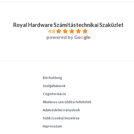
Royal Hardware Számítástechnikai Szaküzlet
4.8
powered by
G
o
o
g
l
e
Elérhetőség
Szolgáltatások
Céginformáció
Általános szerződési feltételek
Adatvédelmi irányelvek
Sütik (cookie) kezelése
Impresszum