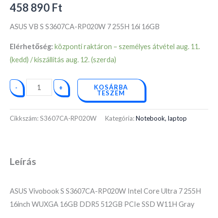
mennyiség
458 890
Ft
ASUS VB S S3607CA-RP020W 7 255H 16i 16GB
Elérhetőség:
központi raktáron – személyes átvétel aug. 11.
(kedd) / kiszállítás aug. 12. (szerda)
KOSÁRBA
-
+
TESZEM
Cikkszám:
S3607CA-RP020W
Kategória:
Notebook, laptop
Leírás
ASUS Vivobook S S3607CA-RP020W Intel Core Ultra 7 255H
16inch WUXGA 16GB DDR5 512GB PCIe SSD W11H Gray