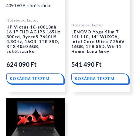
Notebook, laptop
Notebook, laptop
HP Victus 16-s0013nh
16.1″ FHD AG IPS 165Hz
LENOVO Yoga Slim 7
300cd, Ryzen5 7640HS
14ILL10, 14″ WUXGA,
4.3GHz, 16GB, 1TB SSD,
Intel Core Ultra 7 256V,
RTX 4050 6GB,
16GB, 1TB SSD, Win11
sötétszürke
Home, Luna Grey
624 090
Ft
541 490
Ft
KOSÁRBA TESZEM
KOSÁRBA TESZEM