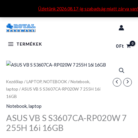
Skip
Üzletünk 2026.08.17-ig szabadság miatt zárva van
to
content
TERMÉKEK
0
Ft
ASUS
VB
S
Kezdőlap
/
LAPTOP, NOTEBOOK
/
Notebook,
laptop
/ ASUS VB S S3607CA-RP020W 7 255H 16i
S3607CA-
16GB
RP020W
7
Notebook, laptop
255H
ASUS VB S S3607CA-RP020W 7
16i
255H 16i 16GB
16GB