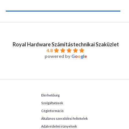
Royal Hardware Számítástechnikai Szaküzlet
4.8
powered by
G
o
o
g
l
e
Elérhetőség
Szolgáltatások
Céginformáció
Általános szerződési feltételek
Adatvédelmi irányelvek