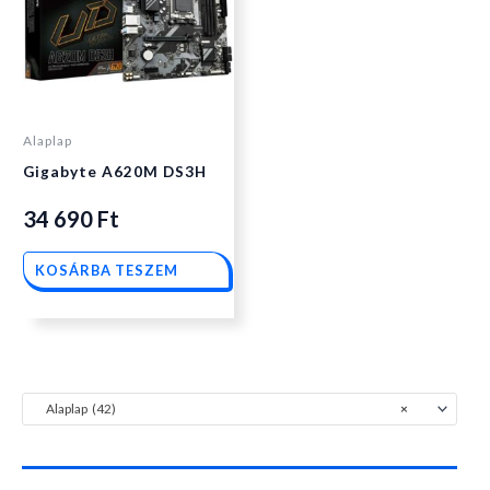
Alaplap
Gigabyte A620M DS3H
34 690
Ft
KOSÁRBA TESZEM
Alaplap (42)
×