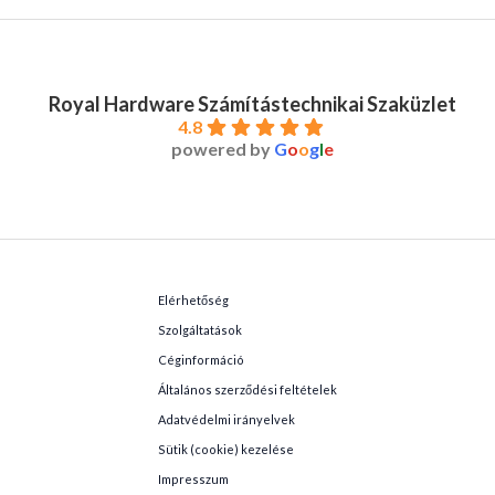
Royal Hardware Számítástechnikai Szaküzlet
4.8
powered by
G
o
o
g
l
e
Elérhetőség
Szolgáltatások
Céginformáció
Általános szerződési feltételek
Adatvédelmi irányelvek
Sütik (cookie) kezelése
Impresszum