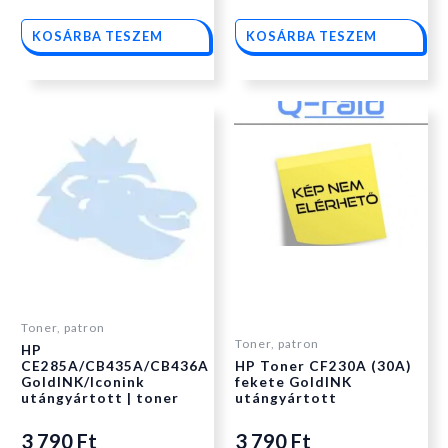
KOSÁRBA TESZEM
KOSÁRBA TESZEM
Toner, patron
Toner, patron
HP
CE285A/CB435A/CB436A
HP Toner CF230A (30A)
GoldINK/Iconink
fekete GoldINK
utángyártott | toner
utángyártott
3 790
Ft
3 790
Ft