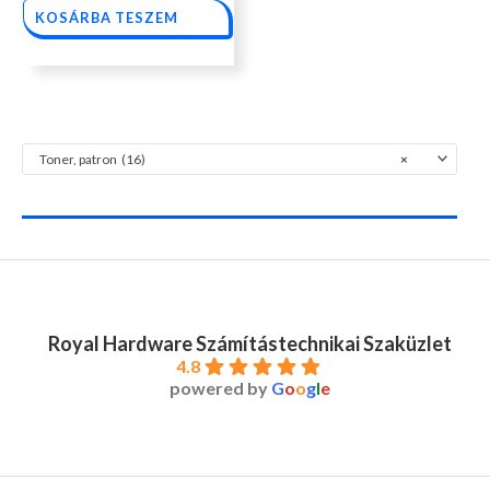
KOSÁRBA TESZEM
Toner, patron (16)
×
Royal Hardware Számítástechnikai Szaküzlet
4.8
powered by
G
o
o
g
l
e