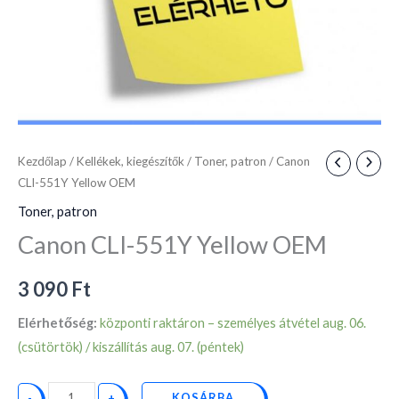
Kezdőlap
/
Kellékek, kiegészítők
/
Toner, patron
/ Canon
CLI-551Y Yellow OEM
Toner, patron
Canon CLI-551Y Yellow OEM
3 090
Ft
Elérhetőség:
központi raktáron – személyes átvétel aug. 06.
(csütörtök) / kiszállítás aug. 07. (péntek)
KOSÁRBA
-
+