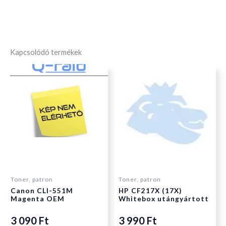
Kapcsolódó termékek
Toner, patron
Toner, patron
Canon CLI-551M
HP CF217X (17X)
Magenta OEM
Whitebox utángyártott
3 090
Ft
3 990
Ft