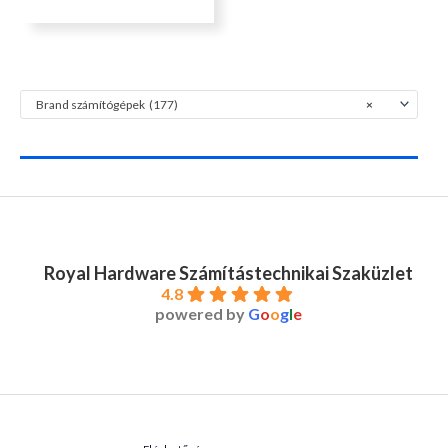
Brand számítógépek (177)
×
Royal Hardware Számítástechnikai Szaküzlet
4.8
powered by
G
o
o
g
l
e