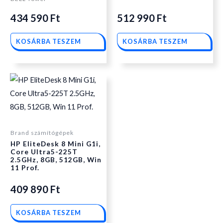
590 Ft.
590 Ft.
434 590
Ft
512 990
Ft
KOSÁRBA TESZEM
KOSÁRBA TESZEM
Brand számítógépek
HP EliteDesk 8 Mini G1i,
Core Ultra5-225T
2.5GHz, 8GB, 512GB, Win
11 Prof.
409 890
Ft
KOSÁRBA TESZEM