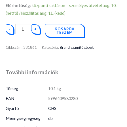
Elérhetőség:
központi raktáron – személyes átvétel aug. 10.
(hétfő) / kiszállítás aug. 11. (kedd)
KOSÁRBA
-
+
TESZEM
Cikkszám:
381861
Kategória:
Brand számítógépek
További információk
Tömeg
10.1 kg
EAN
5996409583280
Gyártó
CHS
Mennyiségi egység
db