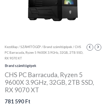
SSD,
RX
9070
XT
mennyiség
Kezdőlap
/
SZÁMÍTÓGÉP
/
Brand számítógépek
/ CHS
PC Barracuda, Ryzen 5 9600X 3.9GHz, 32GB, 2TB SSD,
RX 9070 XT
Brand számítógépek
CHS PC Barracuda, Ryzen 5
9600X 3.9GHz, 32GB, 2TB SSD,
RX 9070 XT
781 590
Ft