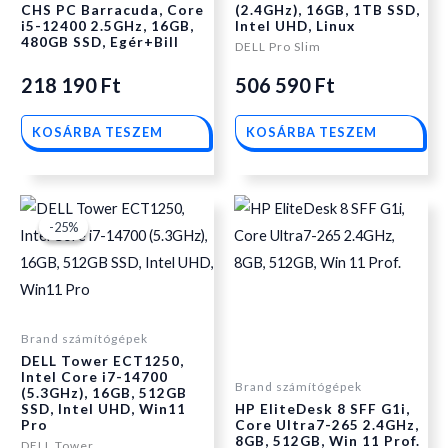
CHS PC Barracuda, Core
(2.4GHz), 16GB, 1TB SSD,
506
506
i5-12400 2.5GHz, 16GB,
Intel UHD, Linux
480GB SSD, Egér+Bill
DELL Pro Slim
590 Ft.
590 Ft.
218 190
Ft
506 590
Ft
KOSÁRBA TESZEM
KOSÁRBA TESZEM
Original
Current
-25%
-25%
price
price
Brand számítógépek
was:
is:
DELL Tower ECT1250,
Intel Core i7-14700
Brand számítógépek
(5.3GHz), 16GB, 512GB
506
434
SSD, Intel UHD, Win11
HP EliteDesk 8 SFF G1i,
Pro
Core Ultra7-265 2.4GHz,
8GB, 512GB, Win 11 Prof.
DELL Tower