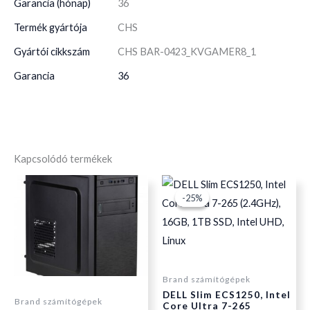
Garancia (hónap)
36
Termék gyártója
CHS
Gyártói cikkszám
CHS BAR-0423_KVGAMER8_1
Garancia
36
Kapcsolódó termékek
Original
Current
-25%
-25%
price
price
was:
is:
Brand számítógépek
DELL Slim ECS1250, Intel
Brand számítógépek
Core Ultra 7-265