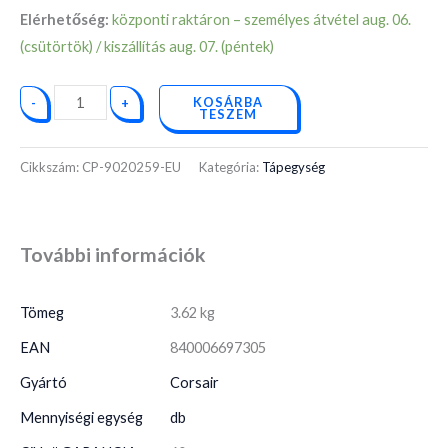
Elérhetőség:
központi raktáron – személyes átvétel aug. 06.
(csütörtök) / kiszállítás aug. 07. (péntek)
KOSÁRBA
-
+
TESZEM
Cikkszám:
CP-9020259-EU
Kategória:
Tápegység
További információk
Tömeg
3.62 kg
EAN
840006697305
Gyártó
Corsair
Mennyiségi egység
db