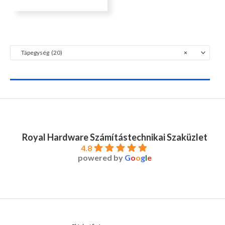
Tápegység (20)
×
Royal Hardware Számítástechnikai Szaküzlet
4.8
powered by
G
o
o
g
l
e