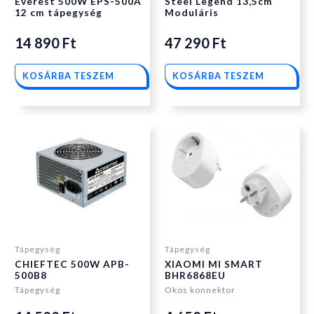
Everest 500W EPS-500A
Steel Legend 13,5cm
12 cm tápegység
Moduláris
14 890
Ft
47 290
Ft
KOSÁRBA TESZEM
KOSÁRBA TESZEM
Tápegység
Tápegység
CHIEFTEC 500W APB-
XIAOMI MI SMART
500B8
BHR6868EU
Tápegység
Okos konnektor