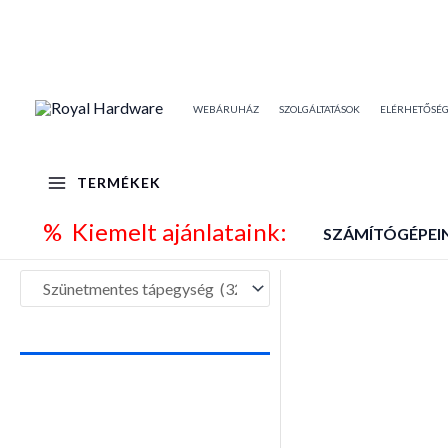
Skip
to
content
WEBÁRUHÁZ
SZOLGÁLTATÁSOK
ELÉRHETŐSÉ
TERMÉKEK
% Kiemelt ajánlataink:
SZÁMÍTÓGÉPEI