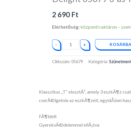
T
elosztó
2 690
Ft
mennyiség
Elérhetőség:
központi raktáron – személ
KOSÁRBA
-
+
Cikkszám:
05679
Kategória:
Szünetment
Klasszikus „T” elosztÃ³, amely 3 eszkÃ¶z csat
cserÃ©lgetnie az eszkÃ¶zeit, egyidÅben haszn
FÃ¶ldelt
GyerekvÃ©delemmel ellÃ¡tva