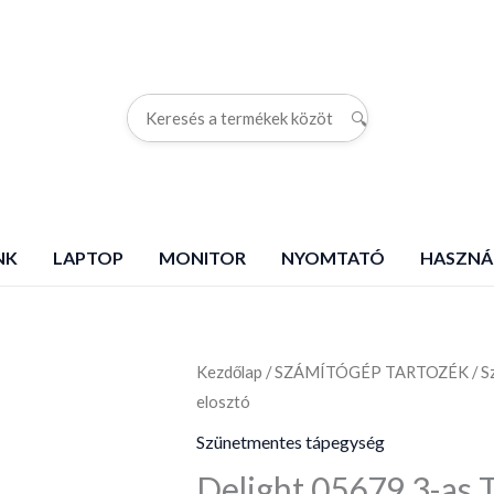
🔍
G
NK
LAPTOP
MONITOR
NYOMTATÓ
HASZNÁ
Kezdőlap
Delight
/
SZÁMÍTÓGÉP TARTOZÉK
/
S
elosztó
05679
3-
Szünetmentes tápegység
as
Delight 05679 3-as T