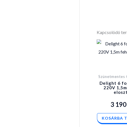
Kapcsolódó te
Szünetmentes 
Delight 6 fo
220V 1,5m
elosz
3 19
KOSÁRBA 