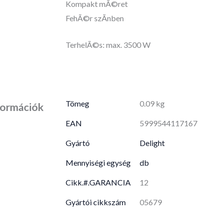
Kompakt mÃ©ret
FehÃ©r szÃ­nben
TerhelÃ©s: max. 3500 W
Tömeg
0.09 kg
formációk
EAN
5999544117167
Gyártó
Delight
Mennyiségi egység
db
Cikk.#.GARANCIA
12
Gyártói cikkszám
05679