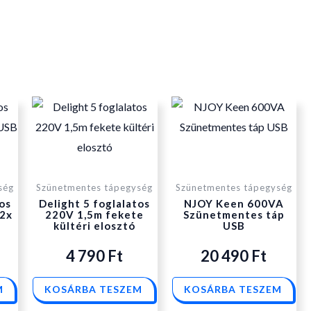
ség
Szünetmentes tápegység
Szünetmentes tápegység
os
Delight 5 foglalatos
NJOY Keen 600VA
+2x
220V 1,5m fekete
Szünetmentes táp
kültéri elosztó
USB
4 790
Ft
20 490
Ft
M
KOSÁRBA TESZEM
KOSÁRBA TESZEM