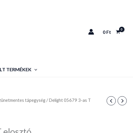
0
Ft
LT TERMÉKEK
zünetmentes tápegység
/ Delight 05679 3-as T
 elosztó