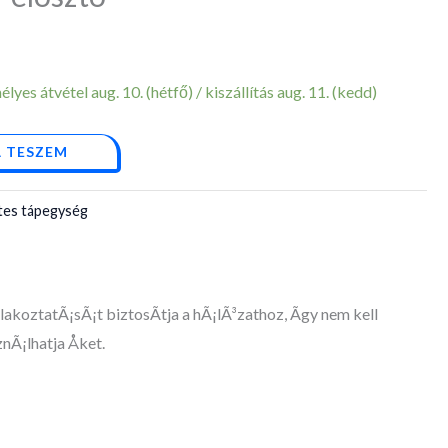
yes átvétel aug. 10. (hétfő) / kiszállítás aug. 11. (kedd)
 TESZEM
es tápegység
lakoztatÃ¡sÃ¡t biztosÃ­tja a hÃ¡lÃ³zathoz, Ã­gy nem kell
Ã¡lhatja Åket.