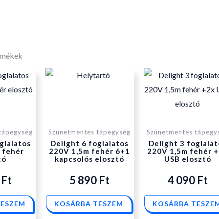
rmékek
tápegység
Szünetmentes tápegység
Szünetmentes tápegy
glalatos
Delight 6 foglalatos
Delight 3 foglalat
 fehér
220V 1,5m fehér 6+1
220V 1,5m fehér 
tó
kapcsolós elosztó
USB elosztó
0
Ft
5 890
Ft
4 090
Ft
TESZEM
KOSÁRBA TESZEM
KOSÁRBA TESZE