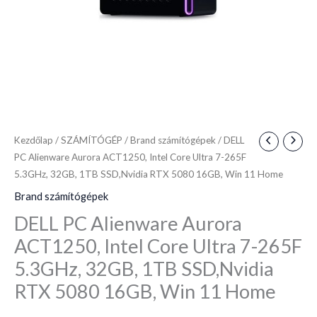
265F
5.3GHz,
32GB,
1TB
SSD,Nvidia
RTX
5080
16GB,
Kezdőlap
/
SZÁMÍTÓGÉP
/
Brand számítógépek
/ DELL
Win
PC Alienware Aurora ACT1250, Intel Core Ultra 7-265F
5.3GHz, 32GB, 1TB SSD,Nvidia RTX 5080 16GB, Win 11 Home
11
Home
Brand számítógépek
mennyiség
DELL PC Alienware Aurora
ACT1250, Intel Core Ultra 7-265F
5.3GHz, 32GB, 1TB SSD,Nvidia
RTX 5080 16GB, Win 11 Home