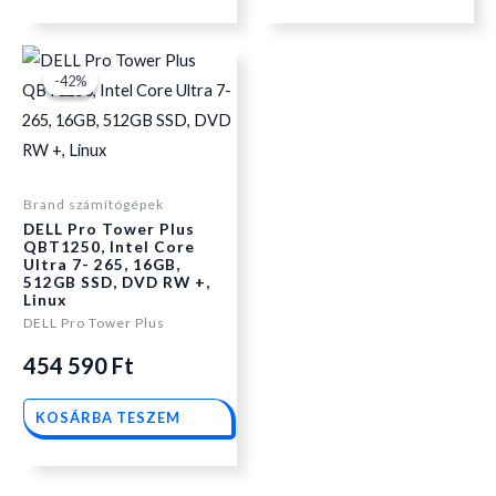
Original
Current
-42%
-42%
price
price
Brand számítógépek
was:
is:
DELL Pro Tower Plus
QBT1250, Intel Core
Ultra 7- 265, 16GB,
662
454
512GB SSD, DVD RW +,
Linux
DELL Pro Tower Plus
590 Ft.
590 Ft.
454 590
Ft
KOSÁRBA TESZEM