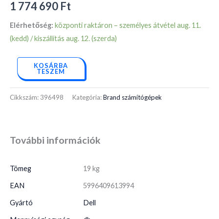
1 774 690
Ft
Elérhetőség:
központi raktáron – személyes átvétel aug. 11.
(kedd) / kiszállítás aug. 12. (szerda)
KOSÁRBA
TESZEM
Cikkszám:
396498
Kategória:
Brand számítógépek
További információk
Tömeg
19 kg
EAN
5996409613994
Gyártó
Dell