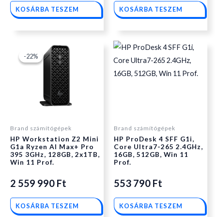
KOSÁRBA TESZEM
KOSÁRBA TESZEM
Original
Current
-22%
-22%
price
price
was:
is:
Brand számítógépek
Brand számítógépek
HP Workstation Z2 Mini
HP ProDesk 4 SFF G1i,
2
2
G1a Ryzen AI Max+ Pro
Core Ultra7-265 2.4GHz,
395 3GHz, 128GB, 2x1TB,
16GB, 512GB, Win 11
Win 11 Prof.
Prof.
385
559
2 559 990
Ft
553 790
Ft
090 Ft.
990 Ft.
KOSÁRBA TESZEM
KOSÁRBA TESZEM