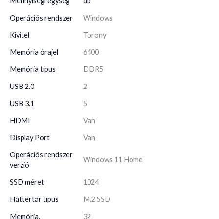
Mennyiségi egység
db
Operációs rendszer
Windows
Kivitel
Torony
Memória órajel
6400
Memória típus
DDR5
USB 2.0
2
USB 3.1
5
HDMI
Van
Display Port
Van
Operációs rendszer
Windows 11 Home
verzió
SSD méret
1024
Háttértár típus
M.2 SSD
Memória.
32