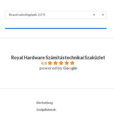
Brand számítógépek (177)
×
Royal Hardware Számítástechnikai Szaküzlet
4.8
powered by
G
o
o
g
l
e
Elérhetőség
Szolgáltatások