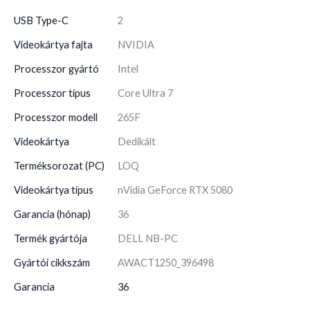
USB Type-C
2
Videokártya fajta
NVIDIA
Processzor gyártó
Intel
Processzor típus
Core Ultra 7
Processzor modell
265F
Videokártya
Dedikált
Terméksorozat (PC)
LOQ
Videokártya típus
nVidia GeForce RTX 5080
Garancia (hónap)
36
Termék gyártója
DELL NB-PC
Gyártói cikkszám
AWACT1250_396498
Garancia
36