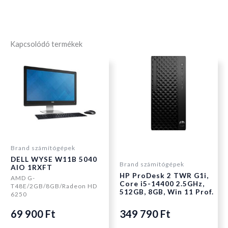
Kapcsolódó termékek
Brand számítógépek
DELL WYSE W11B 5040
Brand számítógépek
AIO 1RXFT
HP ProDesk 2 TWR G1i,
AMD G-
Core i5-14400 2.5GHz,
T48E/2GB/8GB/Radeon HD
512GB, 8GB, Win 11 Prof.
6250
69 900
Ft
349 790
Ft