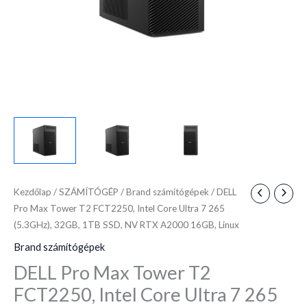
7
265
(5.3GHz),
32GB,
1TB
SSD,
NV
RTX
A2000
16GB,
Linux
Kezdőlap
/
SZÁMÍTÓGÉP
/
Brand számítógépek
/ DELL
mennyiség
Pro Max Tower T2 FCT2250, Intel Core Ultra 7 265
(5.3GHz), 32GB, 1TB SSD, NV RTX A2000 16GB, Linux
Brand számítógépek
DELL Pro Max Tower T2
FCT2250, Intel Core Ultra 7 265