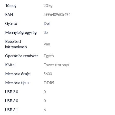
Tömeg
23 kg
EAN
5996409605494
Gyártó
Dell
Mennyiségi egység
db
Beépített
Van
kártyaolvasó
Operációs rendszer
Egyéb
Kivitel
Tower (torony)
Memória órajel
5600
Memória típus
DDR5
USB 2.0
0
USB 3.0
0
USB 3.1
6