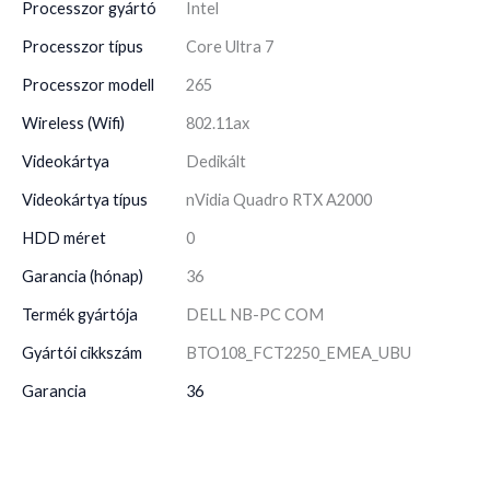
Processzor gyártó
Intel
Processzor típus
Core Ultra 7
Processzor modell
265
Wireless (Wifi)
802.11ax
Videokártya
Dedikált
Videokártya típus
nVidia Quadro RTX A2000
HDD méret
0
Garancia (hónap)
36
Termék gyártója
DELL NB-PC COM
Gyártói cikkszám
BTO108_FCT2250_EMEA_UBU
Garancia
36