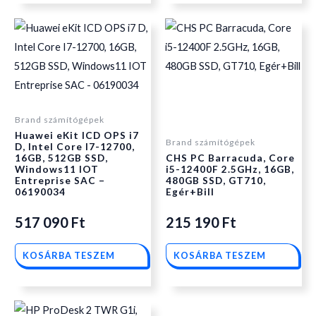
Brand számítógépek
Huawei eKit ICD OPS i7
Brand számítógépek
D, Intel Core I7-12700,
16GB, 512GB SSD,
CHS PC Barracuda, Core
Windows11 IOT
i5-12400F 2.5GHz, 16GB,
Entreprise SAC –
480GB SSD, GT710,
06190034
Egér+Bill
517 090
Ft
215 190
Ft
KOSÁRBA TESZEM
KOSÁRBA TESZEM