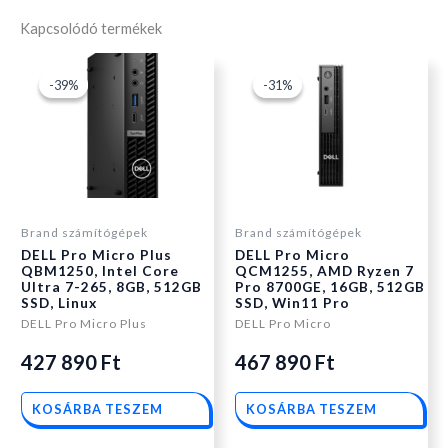
Kapcsolódó termékek
Original
Current
Original
Current
-39%
-39%
-31%
-31%
price
price
price
price
was:
is:
was:
is:
Brand számítógépek
Brand számítógépek
DELL Pro Micro Plus
DELL Pro Micro
551
427
561
467
QBM1250, Intel Core
QCM1255, AMD Ryzen 7
Ultra 7-265, 8GB, 512GB
Pro 8700GE, 16GB, 512GB
SSD, Linux
SSD, Win11 Pro
890 Ft.
890 Ft.
290 Ft.
890 Ft.
DELL Pro Micro Plus
DELL Pro Micro
427 890
Ft
467 890
Ft
KOSÁRBA TESZEM
KOSÁRBA TESZEM