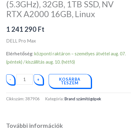
(5.3GHz), 32GB, 1TB SSD, NV
RTX A2000 16GB, Linux
1 241 290
Ft
DELL Pro Max
Elérhetőség:
központi raktáron – személyes átvétel aug. 07.
(péntek) / kiszállítás aug. 10. (hétfő)
KOSÁRBA
-
+
TESZEM
Cikkszám:
387906
Kategória:
Brand számítógépek
További információk