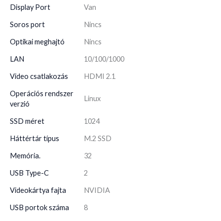
Display Port
Van
Soros port
Nincs
Optikai meghajtó
Nincs
LAN
10/100/1000
Video csatlakozás
HDMI 2.1
Operációs rendszer
Linux
verzió
SSD méret
1024
Háttértár típus
M.2 SSD
Memória.
32
USB Type-C
2
Videokártya fajta
NVIDIA
USB portok száma
8