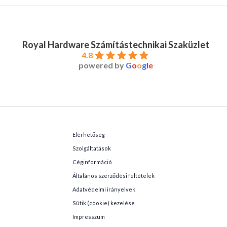
Royal Hardware Számítástechnikai Szaküzlet
4.8
powered by
G
o
o
g
l
e
Elérhetőség
Szolgáltatások
Céginformáció
Általános szerződési feltételek
Adatvédelmi irányelvek
Sütik (cookie) kezelése
Impresszum