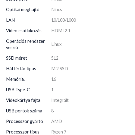
Optikai meghajtó
Nincs
LAN
10/100/1000
Video csatlakozás
HDMI 2.1
Operációs rendszer
Linux
verzió
SSD méret
512
Háttértár típus
M.2 SSD
Memória.
16
USB Type-C
1
Videokártya fajta
Integrált
USB portok száma
8
Processzor gyártó
AMD
Processzor típus
Ryzen 7