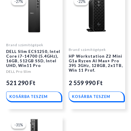
Original
Current
Original
Current
-27%
-27%
-22%
-22%
price
price
price
price
was:
is:
was:
is:
Brand számítógépek
Brand számítógépek
DELL Slim ECS1250, Intel
521
521
2
2
Core i7-14700 (5.4GHz),
HP Workstation Z2 Mini
16GB, 512GB SSD, Intel
G1a Ryzen AI Max+ Pro
UHD, Win11 Pro
395 3GHz, 128GB, 2x1TB,
290 Ft.
290 Ft.
385
559
Win 11 Prof.
DELL Pro Slim
521 290
Ft
2 559 990
Ft
090 Ft.
990 Ft.
KOSÁRBA TESZEM
KOSÁRBA TESZEM
Original
Current
-31%
-31%