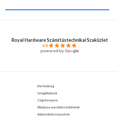
Royal Hardware Számítástechnikai Szaküzlet
4.8
powered by
G
o
o
g
l
e
Elérhetőség
Szolgáltatások
Céginformáció
Általános szerződési feltételek
Adatvédelmi irányelvek