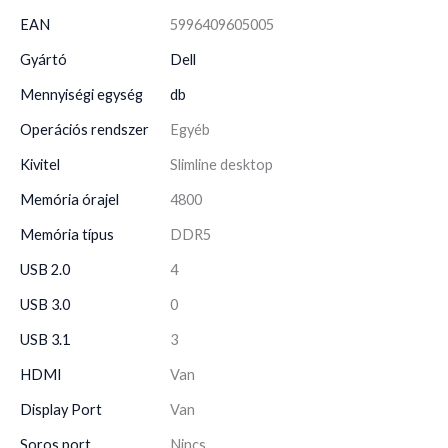
EAN
5996409605005
Gyártó
Dell
Mennyiségi egység
db
Operációs rendszer
Egyéb
Kivitel
Slimline desktop
Memória órajel
4800
Memória típus
DDR5
USB 2.0
4
USB 3.0
0
USB 3.1
3
HDMI
Van
Display Port
Van
Soros port
Nincs