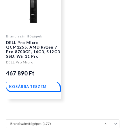
price
price
was:
is:
Brand számítógépek
DELL Pro Micro
561
467
QCM1255, AMD Ryzen 7
Pro 8700GE, 16GB, 512GB
SSD, Win11 Pro
290 Ft.
890 Ft.
DELL Pro Micro
467 890
Ft
KOSÁRBA TESZEM
Brand számítógépek (177)
×