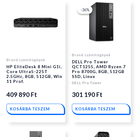
Original
Current
-36%
-36%
price
price
was:
is:
Brand számítógépek
Brand számítógépek
DELL Pro Tower
469
301
HP EliteDesk 8 Mini G1i,
QCT1255, AMD Ryzen 7
Core Ultra5-225T
Pro 8700G, 8GB, 512GB
2.5GHz, 8GB, 512GB, Win
SSD, Linux
190 Ft.
190 Ft.
11 Prof.
DELL Pro Tower
409 890
Ft
301 190
Ft
KOSÁRBA TESZEM
KOSÁRBA TESZEM