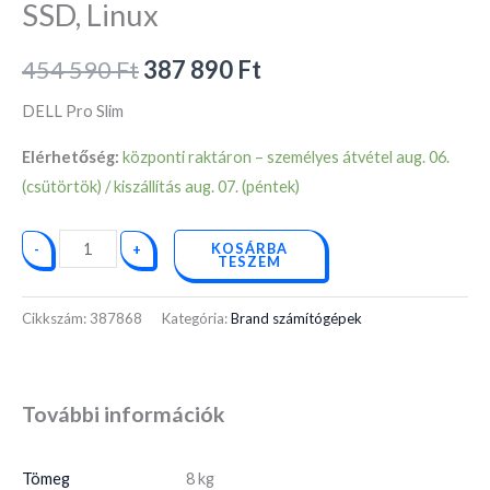
SSD, Linux
454 590
Ft
387 890
Ft
DELL Pro Slim
Elérhetőség:
központi raktáron – személyes átvétel aug. 06.
(csütörtök) / kiszállítás aug. 07. (péntek)
KOSÁRBA
-
+
TESZEM
Cikkszám:
387868
Kategória:
Brand számítógépek
További információk
Tömeg
8 kg