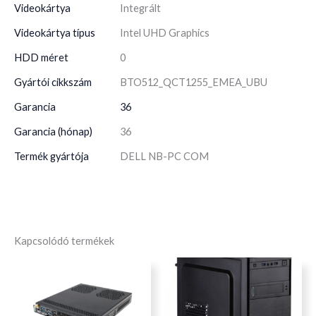
Videokártya
Integrált
Videokártya típus
Intel UHD Graphics
HDD méret
0
Gyártói cikkszám
BTO512_QCT1255_EMEA_UBU
Garancia
36
Garancia (hónap)
36
Termék gyártója
DELL NB-PC COM
Kapcsolódó termékek