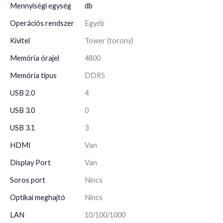
Mennyiségi egység
db
Operációs rendszer
Egyéb
Kivitel
Tower (torony)
Memória órajel
4800
Memória típus
DDR5
USB 2.0
4
USB 3.0
0
USB 3.1
3
HDMI
Van
Display Port
Van
Soros port
Nincs
Optikai meghajtó
Nincs
LAN
10/100/1000