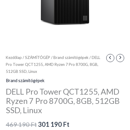
8GB,
512GB
SSD,
Linux
mennyiség
Kezdőlap
/
SZÁMÍTÓGÉP
/
Brand számítógépek
/ DELL
Pro Tower QCT1255, AMD Ryzen 7 Pro 8700G, 8GB,
512GB SSD, Linux
Brand számítógépek
DELL Pro Tower QCT1255, AMD
Ryzen 7 Pro 8700G, 8GB, 512GB
SSD, Linux
469 190
Ft
301 190
Ft