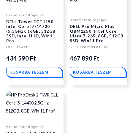
Brand számítógépek
was:
is:
was:
is:
Brand számítógépek
DELL Tower ECT1250,
Intel Core i7-14700
DELL Pro Micro Plus
(5.3GHz), 16GB, 512GB
QBM1250, Intel Core
506
434
606
467
SSD, Intel UHD, Win11
Ultra 7-265, 8GB, 512GB
Pro
SSD, Win11 Pro
DELL Tower
DELL Pro Micro Plus
590 Ft.
590 Ft.
590 Ft.
890 Ft.
434 590
Ft
467 890
Ft
KOSÁRBA TESZEM
KOSÁRBA TESZEM
Brand számítógépek