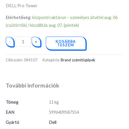
DELL Pro Tower
Elérhetőség:
központi raktáron – személyes átvétel aug. 06.
(csütörtök) / kiszállítás aug. 07. (péntek)
KOSÁRBA
-
+
TESZEM
Cikkszám:
384107
Kategória:
Brand számítógépek
További információk
Tömeg
11 kg
EAN
5996409587554
Gyártó
Dell