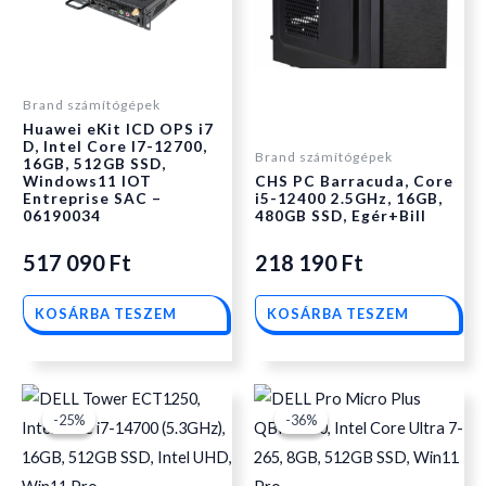
Brand számítógépek
Huawei eKit ICD OPS i7
D, Intel Core I7-12700,
Brand számítógépek
16GB, 512GB SSD,
Windows11 IOT
CHS PC Barracuda, Core
Entreprise SAC –
i5-12400 2.5GHz, 16GB,
06190034
480GB SSD, Egér+Bill
517 090
Ft
218 190
Ft
KOSÁRBA TESZEM
KOSÁRBA TESZEM
Original
Current
Original
Current
-25%
-25%
-36%
-36%
price
price
price
price