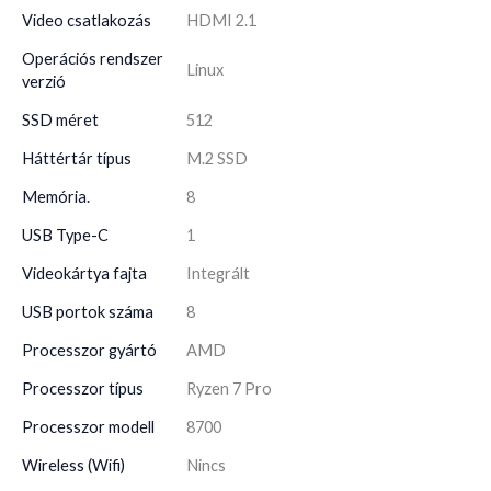
Video csatlakozás
HDMI 2.1
Operációs rendszer
Linux
verzió
SSD méret
512
Háttértár típus
M.2 SSD
Memória.
8
USB Type-C
1
Videokártya fajta
Integrált
USB portok száma
8
Processzor gyártó
AMD
Processzor típus
Ryzen 7 Pro
Processzor modell
8700
Wireless (Wifi)
Nincs