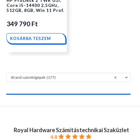
HP ProDesk 2 TWR G1i,
Core i5-14400 2.5GHz,
512GB, 8GB, Win 11 Prof.
349 790
Ft
KOSÁRBA TESZEM
Brand számítógépek (177)
×
Royal Hardware Számítástechnikai Szaküzlet
4.8