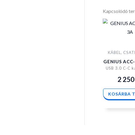
Kapcsolódó te
KÁBEL, CSA
GENIUS ACC
USB 3.0 C-C k
2 25
KOSÁRBA 