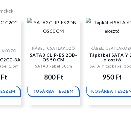
rmékek
KÁBEL, CSATLAKOZÓ
KÁBEL, CSATLAKO
TLAKOZÓ
SATA3 CLIP-ES 2DB-
Tápkábel SATA Y 
-C2CC-3A
OS 50 CM
elosztó
ábel 1,5m
SATA3 kábel 50cm
SATA Y tápkábel 15
0
Ft
800
Ft
950
Ft
TESZEM
KOSÁRBA TESZEM
KOSÁRBA TESZE