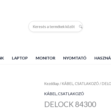
🔍
G
NK
LAPTOP
MONITOR
NYOMTATÓ
HASZNÁ
Kezdőlap
DELOCK
/
KÁBEL, CSATLAKOZÓ
/ DEL
84300
KÁBEL, CSATLAKOZÓ
mennyiség
DELOCK 84300