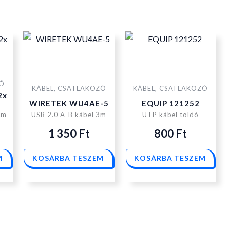
ZÓ
KÁBEL, CSATLAKOZÓ
KÁBEL, CSATLAKOZÓ
2x
WIRETEK WU4AE-5
EQUIP 121252
cm
USB 2.0 A-B kábel 3m
UTP kábel toldó
1 350
Ft
800
Ft
M
KOSÁRBA TESZEM
KOSÁRBA TESZEM