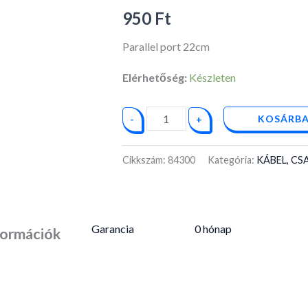
950
Ft
Parallel port 22cm
Elérhetőség:
Készleten
KOSÁRBA
-
+
Cikkszám:
84300
Kategória:
KÁBEL, C
Garancia
0 hónap
formációk