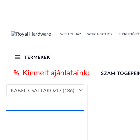
Skip
to
content
WEBÁRUHÁZ
SZOLGÁLTATÁSOK
ELÉRHETŐSÉ
TERMÉKEK
% Kiemelt ajánlataink:
SZÁMÍTÓGÉPEI