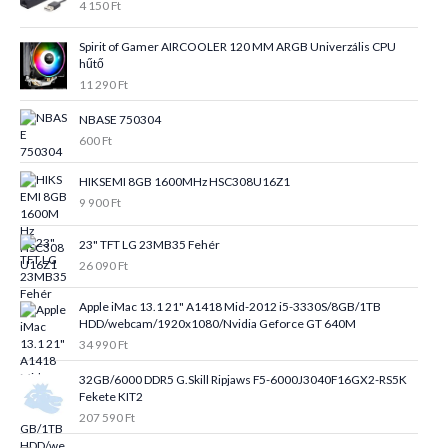
4 150
Ft
Spirit of Gamer AIRCOOLER 120 MM ARGB Univerzális CPU
hűtő
11 290
Ft
NBASE 750304
600
Ft
HIKSEMI 8GB 1600MHz HSC308U16Z1
9 900
Ft
23" TFT LG 23MB35 Fehér
26 090
Ft
Apple iMac 13.1 21" A1418 Mid-2012 i5-3330S/8GB/1TB
HDD/webcam/1920x1080/Nvidia Geforce GT 640M
34 990
Ft
32GB/6000 DDR5 G.Skill Ripjaws F5-6000J3040F16GX2-RS5K
Fekete KIT2
207 590
Ft