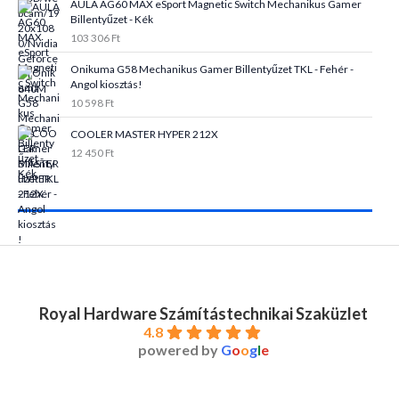
AULA AG60 MAX eSport Magnetic Switch Mechanikus Gamer
Billentyűzet - Kék
103 306
Ft
Onikuma G58 Mechanikus Gamer Billentyűzet TKL - Fehér -
Angol kiosztás!
10 598
Ft
COOLER MASTER HYPER 212X
12 450
Ft
Royal Hardware Számítástechnikai Szaküzlet
4.8
powered by
G
o
o
g
l
e