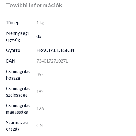
További információk
Tömeg
1 kg
Mennyiségi
db
egység
Gyártó
FRACTAL DESIGN
EAN
7340172710271
Csomagolás
355
hossza
Csomagolás
192
szélessége
Csomagolás
126
magassága
Származási
CN
ország