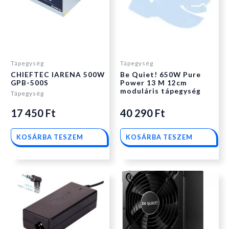
Tápegység
Tápegység
CHIEFTEC IARENA 500W
Be Quiet! 650W Pure
GPB-500S
Power 13 M 12cm
moduláris tápegység
Tápegység
17 450
Ft
40 290
Ft
KOSÁRBA TESZEM
KOSÁRBA TESZEM