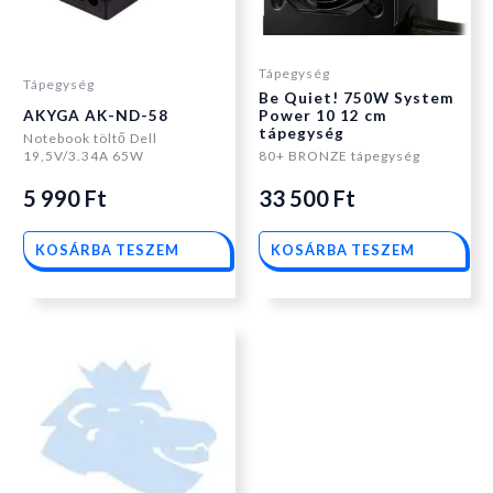
Tápegység
Tápegység
Be Quiet! 750W System
AKYGA AK-ND-58
Power 10 12 cm
tápegység
Notebook töltő Dell
19,5V/3.34A 65W
80+ BRONZE tápegység
5 990
Ft
33 500
Ft
KOSÁRBA TESZEM
KOSÁRBA TESZEM