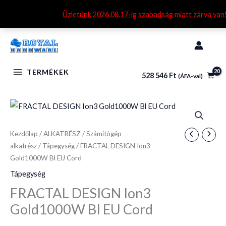
Skip
Üzletünk 2026.08.17-ig szabadság miatt zárva van
to
content
TERMÉKEK
528 546
Ft
(ÁFA-val)
FRACTAL
DESIGN
Ion3
Kezdőlap
/
ALKATRÉSZ
/
Számítógép
alkatrész
/
Tápegység
/ FRACTAL DESIGN Ion3
Gold1000W
Gold1000W Bl EU Cord
Bl
EU
Tápegység
Cord
FRACTAL DESIGN Ion3
mennyiség
Gold1000W Bl EU Cord