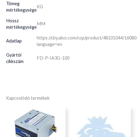
Tömeg
KG
mértékegysége
Hossz
MM
mértékegysége
https://cby.also.com/cop/product/48101044/1608
Adatlap
language=en
Gyártói
FD-P-IA3G-100
cikkszám
Kapcsolódó termékek