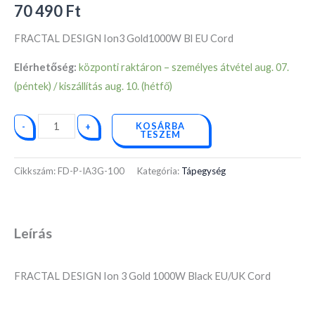
70 490
Ft
FRACTAL DESIGN Ion3 Gold1000W Bl EU Cord
Elérhetőség:
központi raktáron – személyes átvétel aug. 07.
(péntek) / kiszállítás aug. 10. (hétfő)
KOSÁRBA
-
+
TESZEM
Cikkszám:
FD-P-IA3G-100
Kategória:
Tápegység
Leírás
FRACTAL DESIGN Ion 3 Gold 1000W Black EU/UK Cord