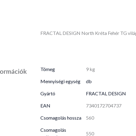
FRACTAL DESIGN North Kréta Fehér TG világ
Tömeg
9 kg
formációk
Mennyiségi egység
db
Gyártó
FRACTAL DESIGN
EAN
7340172704737
Csomagolás hossza
560
Csomagolás
550