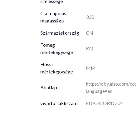
szélessége
Csomagolás
330
magassága
Származási ország
CN
Tömeg
KG
mértékegysége
Hossz
MM
mértékegysége
https://cby.also.com/
Adatlap
language=en
Gyártói cikkszám
FD-C-NOR1C-04