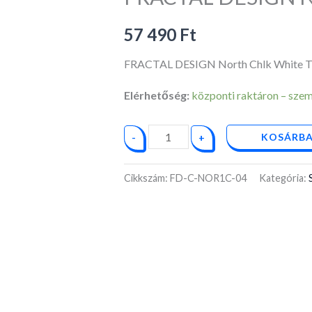
White
TG
57 490
Ft
Case
FRACTAL DESIGN North Chlk White T
mennyiség
Elérhetőség:
központi raktáron – személ
KOSÁRBA
-
+
Cikkszám:
FD-C-NOR1C-04
Kategória: