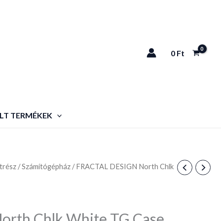
0
Ft
LT TERMÉKEK
trész
/
Számítógépház
/ FRACTAL DESIGN North Chlk
rth Chlk White TG Case