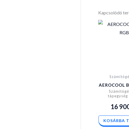
Kapcsolódó te
Számítóg
AEROCOOL B
Számítógé
tápegység 
16 90
KOSÁRBA 