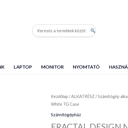
G
NK
LAPTOP
MONITOR
NYOMTATÓ
HASZNÁ
Kezdőlap
FRACTAL
/
ALKATRÉSZ
/
Számítógép alka
White TG Case
DESIGN
North
Számítógépház
Chlk
FRACTAL DESIGN No