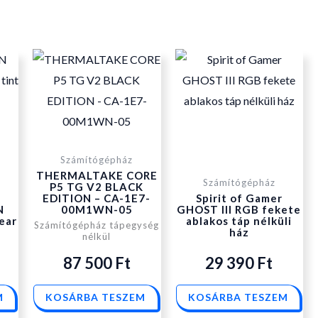
Számítógépház
THERMALTAKE CORE
Számítógépház
P5 TG V2 BLACK
EDITION – CA-1E7-
Spirit of Gamer
N
00M1WN-05
GHOST III RGB fekete
ear
ablakos táp nélküli
Számítógépház tápegység
ház
nélkül
87 500
Ft
29 390
Ft
M
KOSÁRBA TESZEM
KOSÁRBA TESZEM