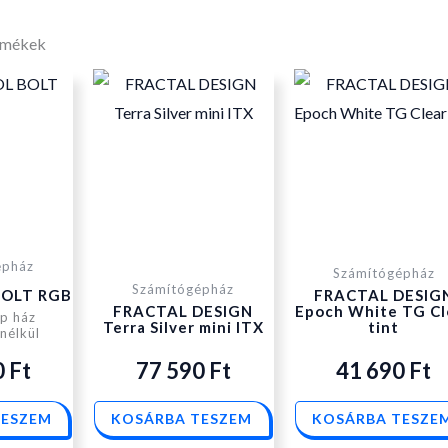
rmékek
épház
Számítógépház
Számítógépház
OLT RGB
FRACTAL DESIG
FRACTAL DESIGN
Epoch White TG Cl
p ház
Terra Silver mini ITX
tint
nélkül
0
Ft
77 590
Ft
41 690
Ft
TESZEM
KOSÁRBA TESZEM
KOSÁRBA TESZE