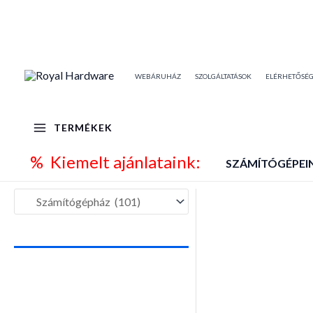
Skip
to
content
WEBÁRUHÁZ
SZOLGÁLTATÁSOK
ELÉRHETŐSÉ
TERMÉKEK
% Kiemelt ajánlataink:
SZÁMÍTÓGÉPEI