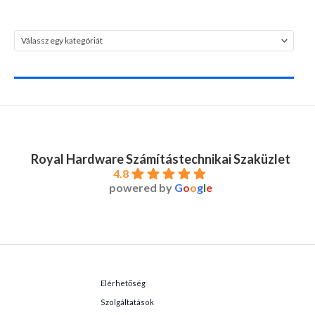
Válassz egy kategóriát
Royal Hardware Számítástechnikai Szaküzlet
4.8
powered by
G
o
o
g
l
e
Elérhetőség
Szolgáltatások