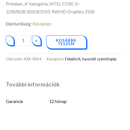
Prémium „A” kategória INTEL CORE I5-
3330/8GB/320GB/DVD RW/HD Graphics 2500
Elérhetőség:
Készleten
KOSÁRBA
-
+
TESZEM
Cikkszám:
XXX-0064
Kategória:
Felújított, használt számítógép
További információk
Garancia
12 hónap