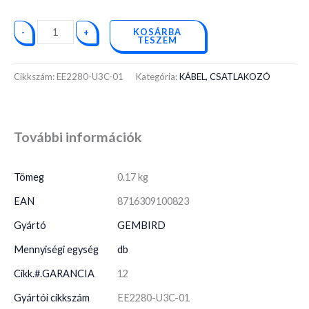
KOSÁRBA
-
+
TESZEM
Cikkszám:
EE2280-U3C-01
Kategória:
KÁBEL, CSATLAKOZÓ
További információk
Tömeg
0.17 kg
EAN
8716309100823
Gyártó
GEMBIRD
Mennyiségi egység
db
Cikk.#.GARANCIA
12
Gyártói cikkszám
EE2280-U3C-01