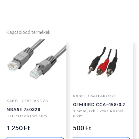
Kapcsolódó termékek
KÁBEL, CSATLAKOZÓ
KÁBEL, CSATLAKOZÓ
GEMBIRD CCA-458/0.2
NBASE 750328
3.5mm jack – 2xRCA kábel
UTP cat5e kábel 10m
0.2m
1 250
Ft
500
Ft