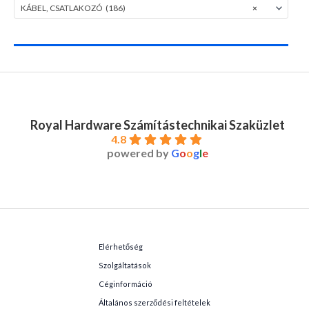
KÁBEL, CSATLAKOZÓ (186)
×
Royal Hardware Számítástechnikai Szaküzlet
4.8
powered by
G
o
o
g
l
e
Elérhetőség
Szolgáltatások
Céginformáció
Általános szerződési feltételek