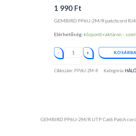
RJ45
1 990
Ft
mennyiség
GEMBIRD PP6U-2M/R patchcord RJ4
Elérhetőség:
központi raktáron – személ
KOSÁRBA
-
+
Cikkszám:
PP6U-2M-R
Kategória:
HÁL
GEMBIRD PP6U-2M/R UTP Cat6 Patch cord