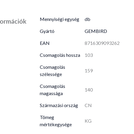
Mennyiségi egység
db
formációk
Gyártó
GEMBIRD
EAN
8716309093262
Csomagolás hossza
103
Csomagolás
159
szélessége
Csomagolás
140
magassága
Származási ország
CN
Tömeg
KG
mértékegysége