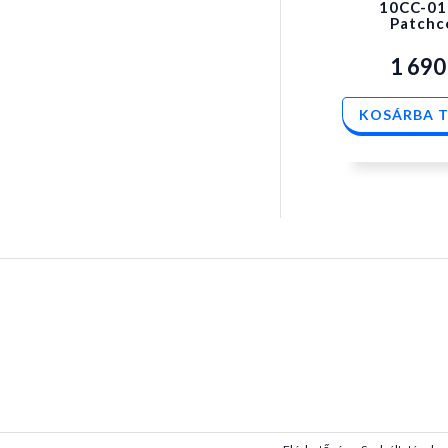
10CC-01
Patchc
1 69
KOSÁRBA 