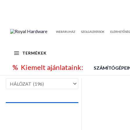
Skip
to
content
WEBÁRUHÁZ
SZOLGÁLTATÁSOK
ELÉRHETŐSÉ
TERMÉKEK
% Kiemelt ajánlataink:
SZÁMÍTÓGÉPEI