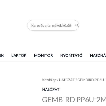
🔍
G
NK
LAPTOP
MONITOR
NYOMTATÓ
HASZNÁ
Kezdőlap
GEMBIRD
/
HÁLÓZAT
/ GEMBIRD PP6U-2
PP6U-
HÁLÓZAT
2M/R
GEMBIRD PP6U-2M/
patchcord