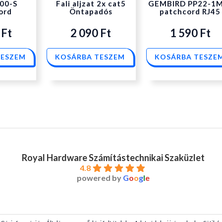
00-S
Fali aljzat 2x cat5
GEMBIRD PP22-1
ord
Öntapadós
patchcord RJ45
0
Ft
2 090
Ft
1 590
Ft
TESZEM
KOSÁRBA TESZEM
KOSÁRBA TESZE
Royal Hardware Számítástechnikai Szaküzlet
4.8
powered by
G
o
o
g
l
e