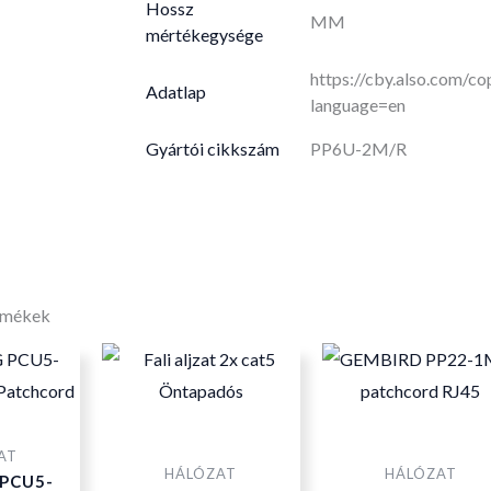
Hossz
MM
mértékegysége
https://cby.also.com/
Adatlap
language=en
Gyártói cikkszám
PP6U-2M/R
rmékek
AT
HÁLÓZAT
HÁLÓZAT
PCU5-