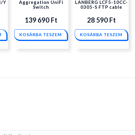
M/Y
Aggregation UniFi
LANBERG LCF5-10CC-
Switch
0305-S FTP cable
139 690
Ft
28 590
Ft
M
KOSÁRBA TESZEM
KOSÁRBA TESZEM