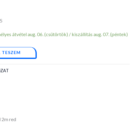
5
yes átvétel aug. 06. (csütörtök) / kiszállítás aug. 07. (péntek)
 TESZEM
ÓZAT
 2m red