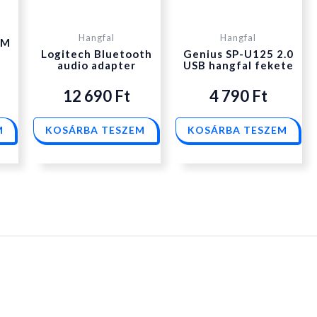
Hangfal
Hangfal
HM
Logitech Bluetooth
Genius SP-U125 2.0
audio adapter
USB hangfal fekete
12 690
Ft
4 790
Ft
M
KOSÁRBA TESZEM
KOSÁRBA TESZEM