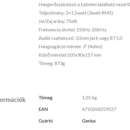
Hangerőszabályzó a kábelen található vezérl
Teljesítmény: 2×1,5watt (3watt RMS)
Jel/Zaj arány: 75dB
Frekvencia átvitel: 150Hz-20KHz
Audió csatlakozó: 3,5mm jack vagy BT5.0
Hangsugárzó mérete: 3″ (4ohm)
Külső méretei:105x90x157 mm
Tömeg: 873g
Tömeg
1.01 kg
formációk
EAN
4710268259527
Gyártó
Genius