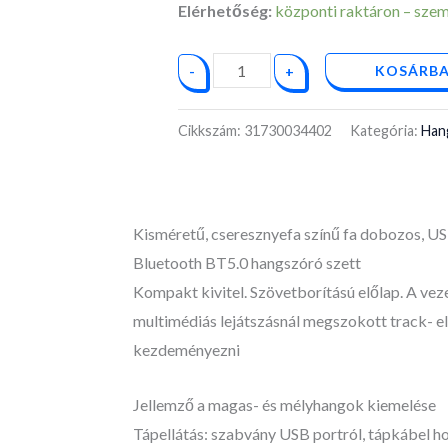
hangfal
Elérhetőség:
központi raktáron – személ
mennyiség
KOSÁRBA
-
+
Cikkszám:
31730034402
Kategória:
Han
Kisméretű, cseresznyefa színű fa dobozos, US
Bluetooth BT5.0 hangszóró szett
Kompakt kivitel. Szövetborítású előlap. A veze
multimédiás lejátszásnál megszokott track- elő
kezdeményezni
Jellemző a magas- és mélyhangok kiemelése
Tápellátás: szabvány USB portról, tápkábel h