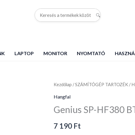
🔍
G
NK
LAPTOP
MONITOR
NYOMTATÓ
HASZNÁ
Kezdőlap
Genius
/
SZÁMÍTÓGÉP TARTOZÉK
/
H
SP-
Hangfal
HF380
Genius SP-HF380 BT 
BT
2.0
7 190
Ft
Bluetooth