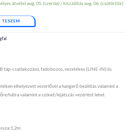
yes átvétel aug. 05. (szerda) / kiszállítás aug. 06. (csütörtök)
 TESZEM
gfal
B táp-csatlakozású, fadobozos, vezetékes (LINE-IN) és
téken elhelyezett vezérlővel a hangerő beállítás valamint a
re/hátra valamint a szünet/lejátszás vezérlést lehet
ossza:1,2m