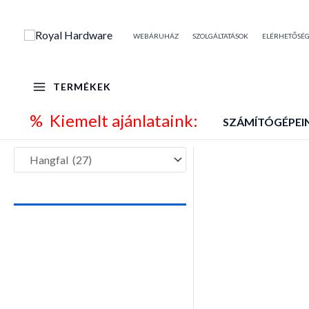
Skip
to
WEBÁRUHÁZ
SZOLGÁLTATÁSOK
ELÉRHETŐSÉ
content
TERMÉKEK
% Kiemelt ajánlataink:
SZÁMÍTÓGÉPEI