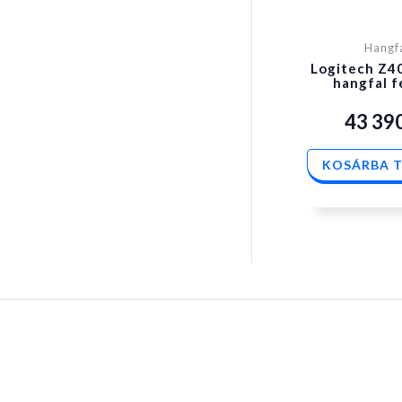
Hangf
Logitech Z4
hangfal 
43 39
KOSÁRBA 