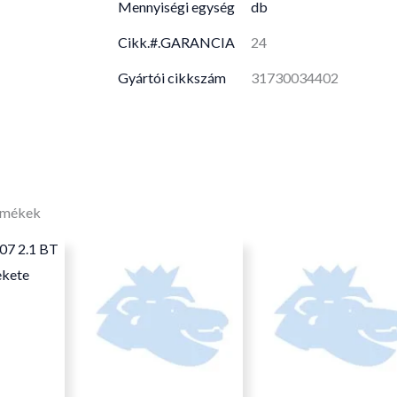
Mennyiségi egység
db
Cikk.#.GARANCIA
24
Gyártói cikkszám
31730034402
rmékek