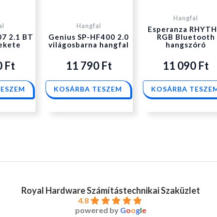
Hangfal
al
Hangfal
Esperanza RHYT
07 2.1 BT
Genius SP-HF400 2.0
RGB Bluetooth
fekete
világosbarna hangfal
hangszóró
0
Ft
11 790
Ft
11 090
Ft
TESZEM
KOSÁRBA TESZEM
KOSÁRBA TESZE
Royal Hardware Számítástechnikai Szaküzlet
4.8
powered by
G
o
o
g
l
e