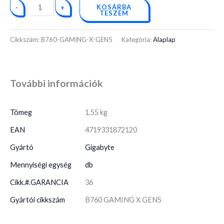
KOSÁRBA
-
+
TESZEM
Cikkszám:
B760-GAMING-X-GEN5
Kategória:
Alaplap
További információk
Tömeg
1.55 kg
EAN
4719331872120
Gyártó
Gigabyte
Mennyiségi egység
db
Cikk.#.GARANCIA
36
Gyártói cikkszám
B760 GAMING X GEN5