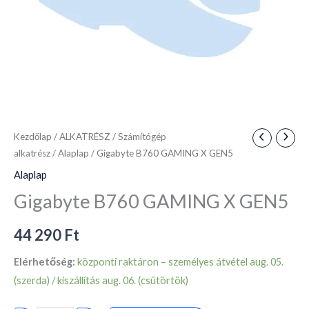
Kezdőlap
/
ALKATRÉSZ
/
Számítógép
alkatrész
/
Alaplap
/ Gigabyte B760 GAMING X GEN5
Alaplap
Gigabyte B760 GAMING X GEN5
44 290
Ft
Elérhetőség:
központi raktáron – személyes átvétel aug. 05.
(szerda) / kiszállítás aug. 06. (csütörtök)