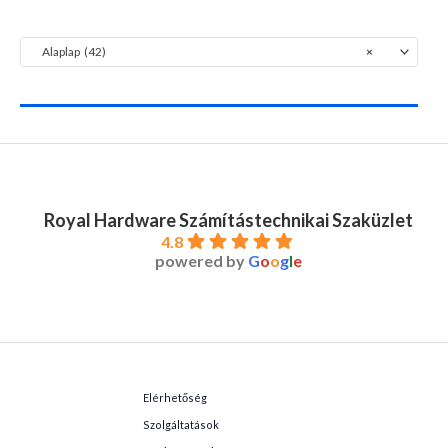
Alaplap (42)
×
Royal Hardware Számítástechnikai Szaküzlet
4.8
powered by
G
o
o
g
l
e
Elérhetőség
Szolgáltatások