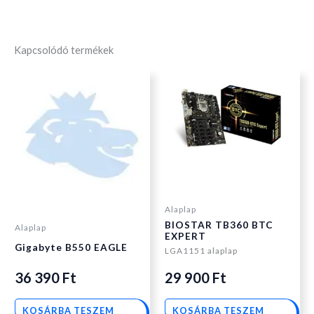
Kapcsolódó termékek
Alaplap
BIOSTAR TB360 BTC
Alaplap
EXPERT
Gigabyte B550 EAGLE
LGA1151 alaplap
36 390
Ft
29 900
Ft
KOSÁRBA TESZEM
KOSÁRBA TESZEM