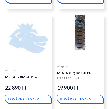
Alaplap
Alaplap
MINING QB85-ETH
MSI A520M-A Pro
LGA1150 alaplap
22 890
Ft
19 900
Ft
KOSÁRBA TESZEM
KOSÁRBA TESZEM