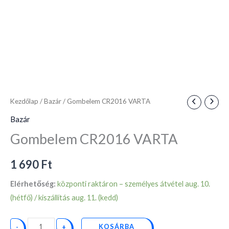
Kezdőlap
/
Bazár
/ Gombelem CR2016 VARTA
Bazár
Gombelem CR2016 VARTA
1 690
Ft
Elérhetőség:
központi raktáron – személyes átvétel aug. 10.
(hétfő) / kiszállítás aug. 11. (kedd)
KOSÁRBA
-
+