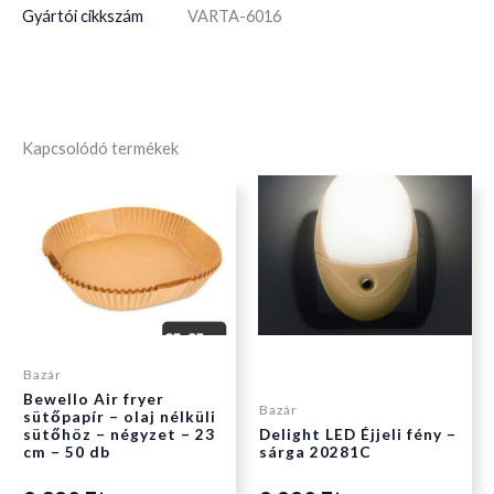
Gyártói cikkszám
VARTA-6016
Kapcsolódó termékek
Bazár
Bewello Air fryer
Bazár
sütőpapír – olaj nélküli
sütőhöz – négyzet – 23
Delight LED Éjjeli fény –
cm – 50 db
sárga 20281C