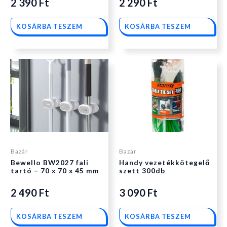
2 390
Ft
2 290
Ft
KOSÁRBA TESZEM
KOSÁRBA TESZEM
Bazár
Bazár
Bewello BW2027 fali
Handy vezetékkötegelő
tartó – 70 x 70 x 45 mm
szett 300db
2 490
Ft
3 090
Ft
KOSÁRBA TESZEM
KOSÁRBA TESZEM