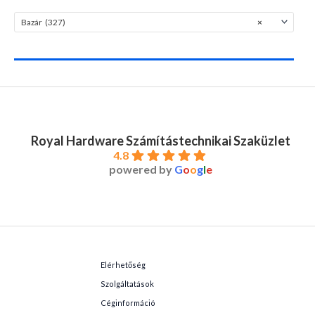
Bazár (327)
×
Royal Hardware Számítástechnikai Szaküzlet
4.8
powered by
G
o
o
g
l
e
Elérhetőség
Szolgáltatások
Céginformáció