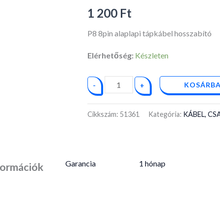
1 200
Ft
P8 8pin alaplapi tápkábel hosszabító
Elérhetőség:
Készleten
KOSÁRBA
-
+
Cikkszám:
51361
Kategória:
KÁBEL, C
Garancia
1 hónap
formációk