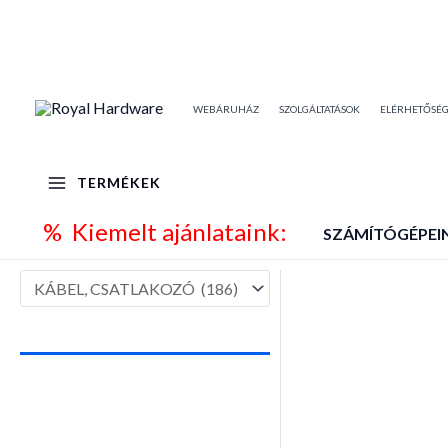
Skip
to
content
WEBÁRUHÁZ
SZOLGÁLTATÁSOK
ELÉRHETŐSÉ
TERMÉKEK
% Kiemelt ajánlataink:
SZÁMÍTÓGÉPEI