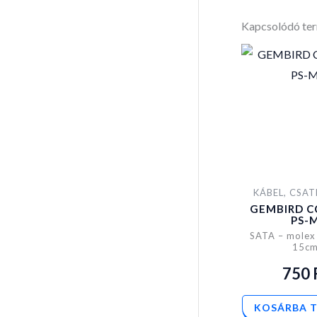
Kapcsolódó te
KÁBEL, CSA
GEMBIRD C
PS-
SATA – molex
15c
750
KOSÁRBA 