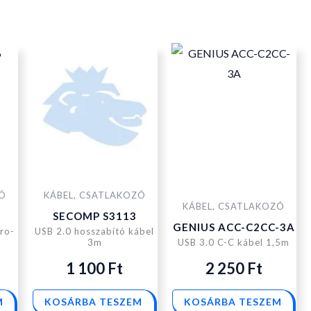
ZÓ
KÁBEL, CSATLAKOZÓ
KÁBEL, CSATLAKOZÓ
SECOMP S3113
GENIUS ACC-C2CC-3A
ro-
USB 2.0 hosszabító kábel
3m
USB 3.0 C-C kábel 1,5m
1 100
Ft
2 250
Ft
M
KOSÁRBA TESZEM
KOSÁRBA TESZEM