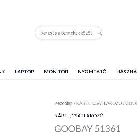
🔍
G
NK
LAPTOP
MONITOR
NYOMTATÓ
HASZNÁ
Kezdőlap
GOOBAY
/
KÁBEL, CSATLAKOZÓ
/ GOO
51361
KÁBEL, CSATLAKOZÓ
mennyiség
GOOBAY 51361