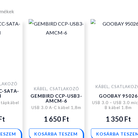
rmékek
TLAKOZÓ
KÁBEL, CSATLAKO
KÁBEL, CSATLAKOZÓ
C-SATA-
M
GEMBIRD CCP-USB3-
GOOBAY 95026
AMCM-6
 tápkábel
USB 3.0 – USB 3.0 mic
m
USB 3.0 A-C kábel 1,8m
B kábel 1.8m
Ft
1 650
Ft
1 350
Ft
TESZEM
KOSÁRBA TESZEM
KOSÁRBA TESZE