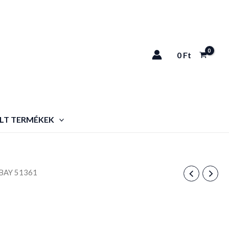
0
Ft
LT TERMÉKEK
BAY 51361