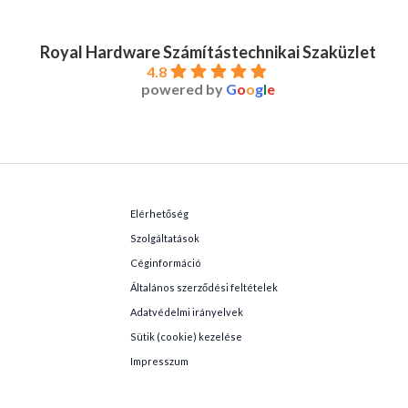
Royal Hardware Számítástechnikai Szaküzlet
4.8
powered by
G
o
o
g
l
e
Elérhetőség
Szolgáltatások
Céginformáció
Általános szerződési feltételek
Adatvédelmi irányelvek
Sütik (cookie) kezelése
Impresszum