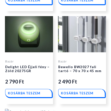
KOSÁRBA TESZEM
KOSÁRBA TESZEM
Bazár
Bazár
Delight LED Éjjeli fény –
Bewello BW2027 fali
Zöld 20275GR
tartó – 70 x 70 x 45 mm
2 790
Ft
2 490
Ft
KOSÁRBA TESZEM
KOSÁRBA TESZEM