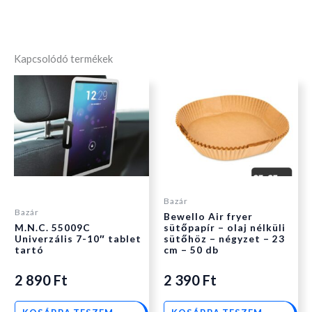
Kapcsolódó termékek
Bazár
Bazár
Bewello Air fryer
M.N.C. 55009C
sütőpapír – olaj nélküli
Univerzális 7-10″ tablet
sütőhöz – négyzet – 23
tartó
cm – 50 db
2 890
Ft
2 390
Ft