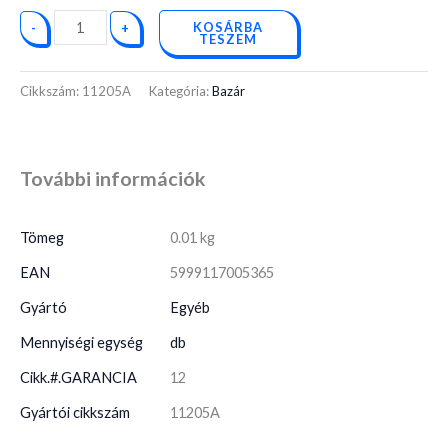
KOSÁRBA
-
+
TESZEM
Cikkszám:
11205A
Kategória:
Bazár
További információk
Tömeg
0.01 kg
EAN
5999117005365
Gyártó
Egyéb
Mennyiségi egység
db
Cikk.#.GARANCIA
12
Gyártói cikkszám
11205A