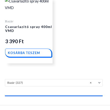
Bazár
Csavarlazító spray 400ml
VMD
3 390
Ft
KOSÁRBA TESZEM
Bazár (327)
×