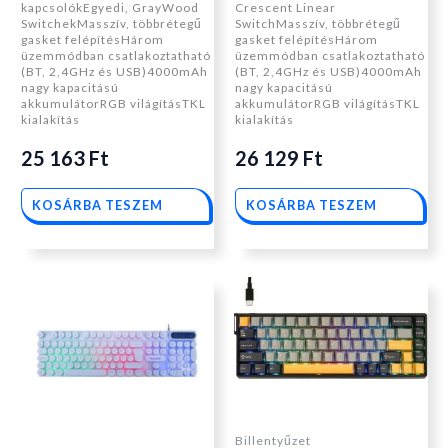
kapcsolókEgyedi, GrayWood
Crescent Linear
SwitchekMasszív, többrétegű
SwitchMasszív, többrétegű
gasket felépítésHárom
gasket felépítésHárom
üzemmódban csatlakoztatható
üzemmódban csatlakoztatható
(BT, 2,4GHz és USB)4000mAh
(BT, 2,4GHz és USB)4000mAh
nagy kapacitású
nagy kapacitású
akkumulátorRGB világításTKL
akkumulátorRGB világításTKL
kialakítás
kialakítás
25 163
Ft
26 129
Ft
KOSÁRBA TESZEM
KOSÁRBA TESZEM
Billentyűzet