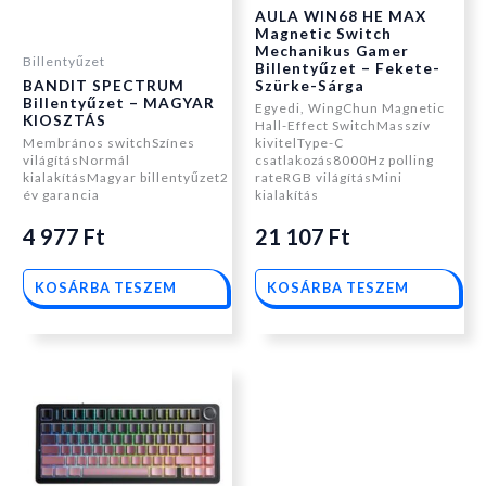
AULA WIN68 HE MAX
Magnetic Switch
Mechanikus Gamer
Billentyűzet
Billentyűzet – Fekete-
BANDIT SPECTRUM
Szürke-Sárga
Billentyűzet – MAGYAR
Egyedi, WingChun Magnetic
KIOSZTÁS
Hall-Effect SwitchMasszív
Membrános switchSzínes
kivitelType-C
világításNormál
csatlakozás8000Hz polling
kialakításMagyar billentyűzet2
rateRGB világításMini
év garancia
kialakítás
4 977
Ft
21 107
Ft
KOSÁRBA TESZEM
KOSÁRBA TESZEM