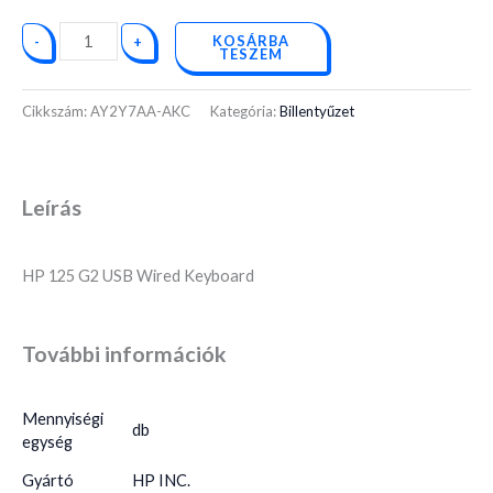
KOSÁRBA
-
+
TESZEM
Cikkszám:
AY2Y7AA-AKC
Kategória:
Billentyűzet
Leírás
HP 125 G2 USB Wired Keyboard
További információk
Mennyiségi
db
egység
Gyártó
HP INC.