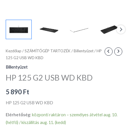
Kezdőlap
/
SZÁMÍTÓGÉP TARTOZÉK
/
Billentyűzet
/ HP
125 G2 USB WD KBD
Billentyűzet
HP 125 G2 USB WD KBD
5 890
Ft
HP 125 G2 USB WD KBD
Elérhetőség:
központi raktáron – személyes átvétel aug. 10.
(hétfő) / kiszállítás aug. 11. (kedd)