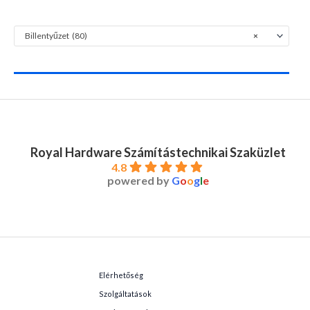
Billentyűzet (80)
×
Royal Hardware Számítástechnikai Szaküzlet
4.8
powered by
G
o
o
g
l
e
Elérhetőség
Szolgáltatások