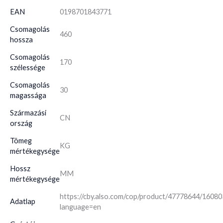
EAN
0198701843771
Csomagolás
460
hossza
Csomagolás
170
szélessége
Csomagolás
30
magassága
Származási
CN
ország
Tömeg
KG
mértékegysége
Hossz
MM
mértékegysége
https://cby.also.com/cop/product/47778644/1608
Adatlap
language=en