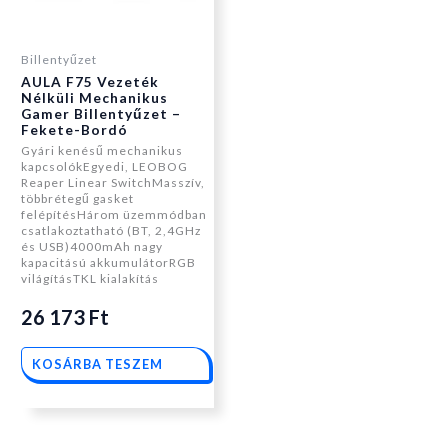
Billentyűzet
AULA F75 Vezeték
Nélküli Mechanikus
Gamer Billentyűzet –
Fekete-Bordó
Gyári kenésű mechanikus
kapcsolókEgyedi, LEOBOG
Reaper Linear SwitchMasszív,
többrétegű gasket
felépítésHárom üzemmódban
csatlakoztatható (BT, 2,4GHz
és USB)4000mAh nagy
kapacitású akkumulátorRGB
világításTKL kialakítás
26 173
Ft
KOSÁRBA TESZEM