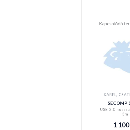
Kapcsolódó te
KÁBEL, CSA
SECOMP 
USB 2.0 hossza
3m
1 10