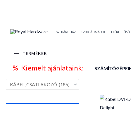
Skip
to
content
WEBÁRUHÁZ
SZOLGÁLTATÁSOK
ELÉRHETŐSÉ
TERMÉKEK
% Kiemelt ajánlataink:
SZÁMÍTÓGÉPEI