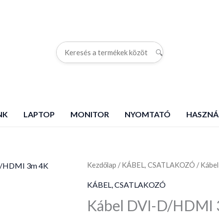
🔍
G
NK
LAPTOP
MONITOR
NYOMTATÓ
HASZNÁ
Kezdőlap
Kábel
/
KÁBEL, CSATLAKOZÓ
/ Kábe
DVI-
KÁBEL, CSATLAKOZÓ
D/HDMI
Kábel DVI-D/HDMI 
3m