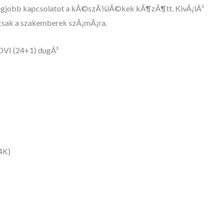
 legjobb kapcsolatot a kÃ©szÃ¼lÃ©kek kÃ¶zÃ¶tt. KivÃ¡lÃ³
sak a szakemberek szÃ¡mÃ¡ra.
 DVI (24+1) dugÃ³
4K)