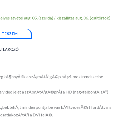
yes átvétel aug. 05. (szerda) / kiszállítás aug. 06. (csütörtök)
 TESZEM
SATLAKOZÓ
gkÃ¶nnyÃ­tik a szÃ¡mÃ­tÃ³gÃ©p hÃ¡zi-mozi rendszerbe
a video jelet a szÃ¡mÃ­tÃ³gÃ©prÅl a HD (nagyfelbontÃ¡sÃº)
l, tehÃ¡t minden pontja be van kÃ¶tve, ezÃ©rt fordÃ­tva is
 csatlakozÃ³tÃ³l a DVI felÃ©.