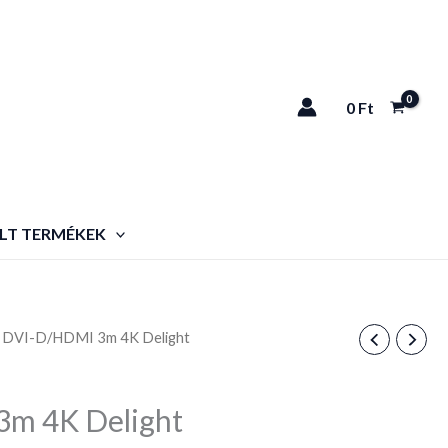
0
Ft
LT TERMÉKEK
l DVI-D/HDMI 3m 4K Delight
3m 4K Delight