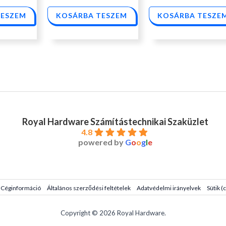
TESZEM
KOSÁRBA TESZEM
KOSÁRBA TESZE
Royal Hardware Számítástechnikai Szaküzlet
4.8
powered by
G
o
o
g
l
e
Céginformáció
Általános szerződési feltételek
Adatvédelmi irányelvek
Sütik (
Copyright © 2026 Royal Hardware.