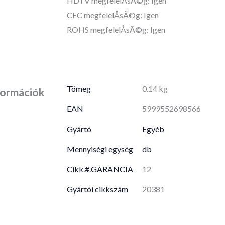
HDTV megfelelÅsÃ©g: Igen
CEC megfelelÅsÃ©g: Igen
ROHS megfelelÅsÃ©g: Igen
Tömeg
0.14 kg
formációk
EAN
5999552698566
Gyártó
Egyéb
Mennyiségi egység
db
Cikk.#.GARANCIA
12
Gyártói cikkszám
20381