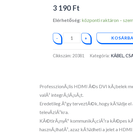
4K
3 190
Ft
Delight
mennyiség
Elérhetőség:
központi raktáron – személ
KOSÁRBA
-
+
Cikkszám:
20381
Kategória:
KÁBEL, C
ProfesszionÃ¡lis HDMI Ã©s DVI kÃ¡belek me
valÃ³ integrÃ¡lÃ¡sÃ¡t.
Eredetileg Ãºgy terveztÃ©k, hogy kÃ¼ldje el 
televÃ­ziÃ³kra.
KÃ©tirÃ¡nyÃº kommunikÃ¡ciÃ³ra kÃ©pes kÃ¡be
hasznÃ¡lhatÃ³, azaz kÃ¼ldheti a jelet a HDMI