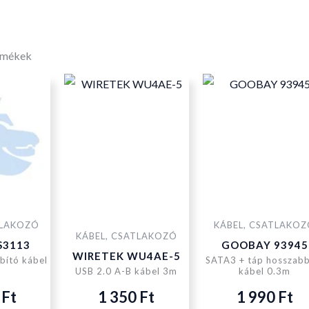
rmékek
TLAKOZÓ
KÁBEL, CSATLAKO
KÁBEL, CSATLAKOZÓ
S3113
GOOBAY 93945
WIRETEK WU4AE-5
bító kábel
SATA3 + táp hosszabb
USB 2.0 A-B kábel 3m
kábel 0.3m
0
Ft
1 350
Ft
1 990
Ft