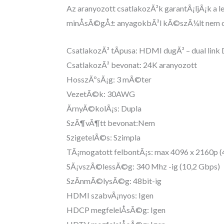
Az aranyozott csatlakozÃ³k garantÃ¡ljÃ¡k a
minÅsÃ©gÅ± anyagokbÃ³l kÃ©szÃ¼lt nem c
CsatlakozÃ³ tÃ­pusa: HDMI dugÃ³ – dual link
CsatlakozÃ³ bevonat: 24K aranyozott
HosszÃºsÃ¡g: 3 mÃ©ter
VezetÃ©k: 30AWG
ÃrnyÃ©kolÃ¡s: Dupla
SzÃ¶vÃ¶tt bevonat:Nem
SzigetelÃ©s: Szimpla
TÃ¡mogatott felbontÃ¡s: max 4096 x 2160p (
SÃ¡vszÃ©lessÃ©g: 340 Mhz -ig (10,2 Gbps)
SzÃ­nmÃ©lysÃ©g: 48bit-ig
HDMI szabvÃ¡nyos: Igen
HDCP megfelelÅsÃ©g: Igen