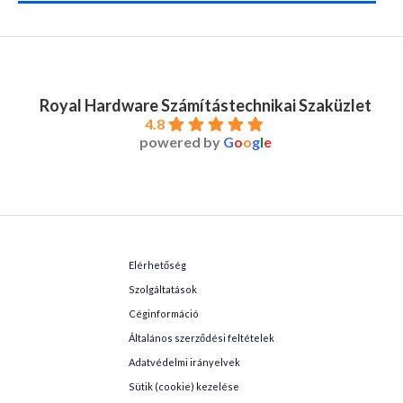
Royal Hardware Számítástechnikai Szaküzlet
4.8
powered by
G
o
o
g
l
e
Elérhetőség
Szolgáltatások
Céginformáció
Általános szerződési feltételek
Adatvédelmi irányelvek
Sütik (cookie) kezelése