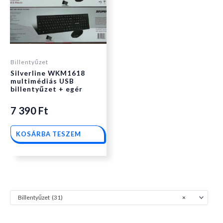
Billentyűzet
Silverline WKM1618
multimédiás USB
billentyűzet + egér
7 390
Ft
KOSÁRBA TESZEM
Billentyűzet (31)
×