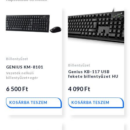
Billentyűzet
Billentyűzet
GENIUS KM-8101
Genius KB-117 USB
Vezeték nélküli
fekete billentyűzet HU
billentyűzet+egér
6 500
Ft
4 090
Ft
KOSÁRBA TESZEM
KOSÁRBA TESZEM