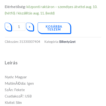
Elérhetőség:
központi raktáron – személyes átvétel aug. 10.
(hétfő) / kiszállítás aug. 11. (kedd)
KOSÁRBA
-
+
TESZEM
Cikkszám:
31330007404
Kategória:
Billentyűzet
Leírás
Nyelv: Magyar
MultimÃ©dia: Igen
SzÃ­n: Fekete
CsatlakozÃ³: USB
Kivitel: Slim