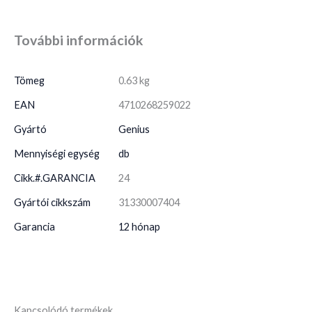
További információk
Tömeg
0.63 kg
EAN
4710268259022
Gyártó
Genius
Mennyiségi egység
db
Cikk.#.GARANCIA
24
Gyártói cikkszám
31330007404
Garancia
12 hónap
Kapcsolódó termékek