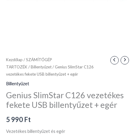
mennyiség
Kezdőlap
/
SZÁMÍTÓGÉP
TARTOZÉK
/
Billentyűzet
/ Genius SlimStar C126
vezetékes fekete USB billentyűzet + egér
Billentyűzet
Genius SlimStar C126 vezetékes
fekete USB billentyűzet + egér
5 990
Ft
Vezetékes billentyűzet és egér