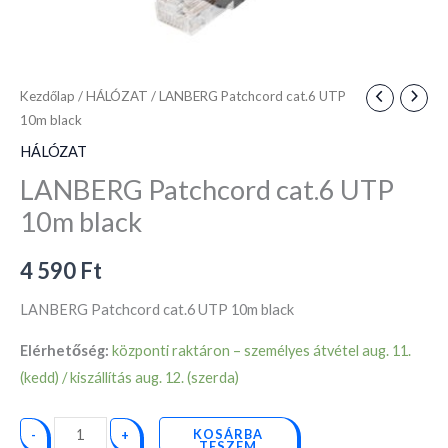
Kezdőlap
/
HÁLÓZAT
/ LANBERG Patchcord cat.6 UTP
10m black
HÁLÓZAT
LANBERG Patchcord cat.6 UTP
10m black
4 590
Ft
LANBERG Patchcord cat.6 UTP 10m black
Elérhetőség:
központi raktáron – személyes átvétel aug. 11.
(kedd) / kiszállítás aug. 12. (szerda)
KOSÁRBA
-
+
TESZEM