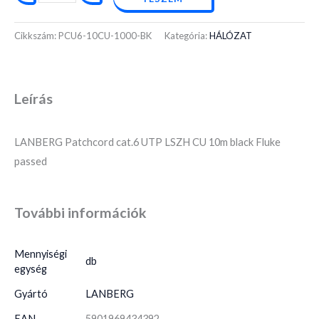
Cikkszám:
PCU6-10CU-1000-BK
Kategória:
HÁLÓZAT
Leírás
LANBERG Patchcord cat.6 UTP LSZH CU 10m black Fluke
passed
További információk
Mennyiségi
db
egység
Gyártó
LANBERG
EAN
5901969434392