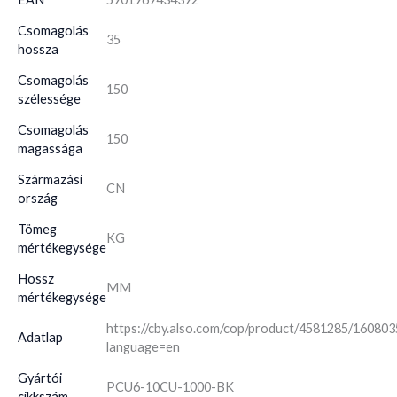
Csomagolás
35
hossza
Csomagolás
150
szélessége
Csomagolás
150
magassága
Származási
CN
ország
Tömeg
KG
mértékegysége
Hossz
MM
mértékegysége
https://cby.also.com/cop/product/4581285/16080
Adatlap
language=en
Gyártói
PCU6-10CU-1000-BK
cikkszám