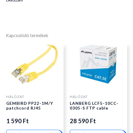
Kapcsolódó termékek
HÁLÓZAT
HÁLÓZAT
GEMBIRD PP22-1M/Y
LANBERG LCF5-10CC-
patchcord RJ45
0305-S FTP cable
1 590
Ft
28 590
Ft