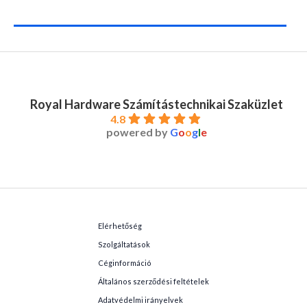
Royal Hardware Számítástechnikai Szaküzlet
4.8
powered by
G
o
o
g
l
e
Elérhetőség
Szolgáltatások
Céginformáció
Általános szerződési feltételek
Adatvédelmi irányelvek