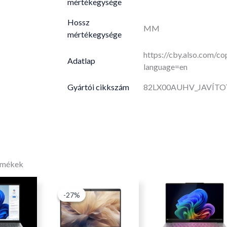
mértékegysége
Hossz
MM
mértékegysége
https://cby.also.com/
Adatlap
language=en
Gyártói cikkszám
82LX00AUHV_JAVÍTO
rmékek
Original
Current
-27%
-27%
price
price