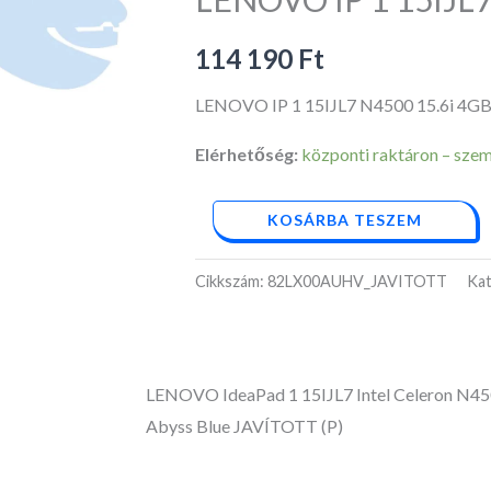
N4500
15.6i
114 190
Ft
4GB
LENOVO IP 1 15IJL7 N4500 15.6i 4GB
(P)
mennyiség
Elérhetőség:
központi raktáron – személ
KOSÁRBA TESZEM
Cikkszám:
82LX00AUHV_JAVITOTT
Kat
LENOVO IdeaPad 1 15IJL7 Intel Celeron N
Abyss Blue JAVÍTOTT (P)