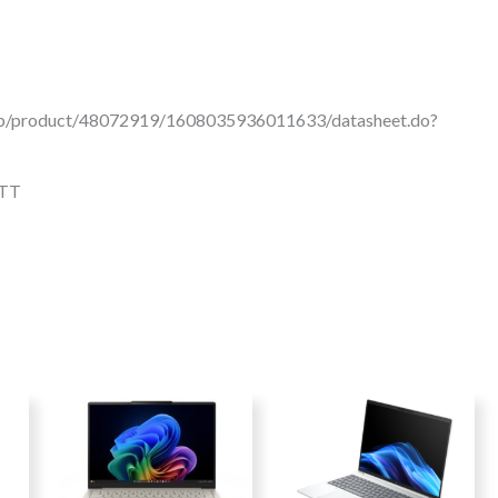
cop/product/48072919/1608035936011633/datasheet.do?
TT