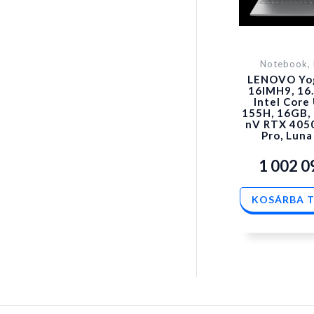
Notebook, 
LENOVO Yog
16IMH9, 16.
Intel Core 
155H, 16GB,
nV RTX 405
Pro, Luna
1 002 
KOSÁRBA 