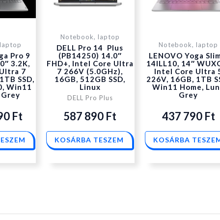
was:
is:
Notebook, laptop
laptop
Notebook, laptop
DELL Pro 14 Plus
661
587
a Pro 9
(PB14250) 14.0″
LENOVO Yoga Slim
0″ 3.2K,
FHD+, Intel Core Ultra
14ILL10, 14″ WUX
Ultra 7
7 266V (5.0GHz),
Intel Core Ultra 
 1TB SSD,
16GB, 512GB SSD,
226V, 16GB, 1TB S
290 Ft.
890 Ft.
0, Win11
Linux
Win11 Home, Lu
 Grey
Grey
DELL Pro Plus
090
Ft
587 890
Ft
437 790
Ft
TESZEM
KOSÁRBA TESZEM
KOSÁRBA TESZE