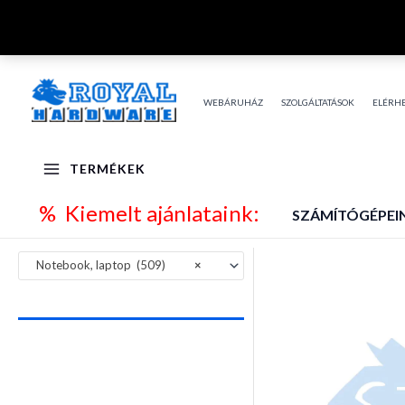
Skip
to
content
WEBÁRUHÁZ
SZOLGÁLTATÁSOK
ELÉRH
TERMÉKEK
% Kiemelt ajánlataink:
SZÁMÍTÓGÉPEI
Notebook, laptop (509)
×