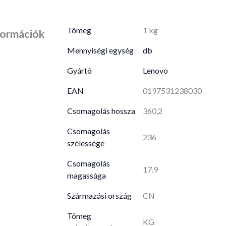
Tömeg
1 kg
formációk
Mennyiségi egység
db
Gyártó
Lenovo
EAN
0197531238030
Csomagolás hossza
360,2
Csomagolás
236
szélessége
Csomagolás
17,9
magassága
Származási ország
CN
Tömeg
KG