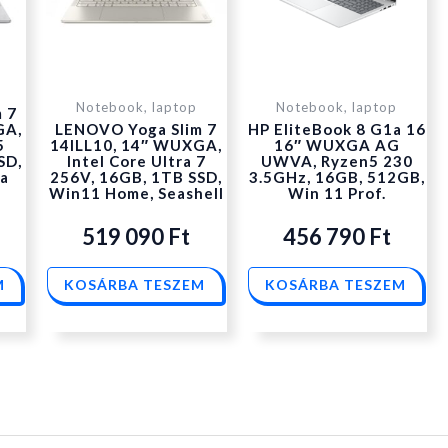
Notebook, laptop
Notebook, laptop
 7
GA,
LENOVO Yoga Slim 7
HP EliteBook 8 G1a 16
5
14ILL10, 14″ WUXGA,
16″ WUXGA AG
SD,
Intel Core Ultra 7
UWVA, Ryzen5 230
na
256V, 16GB, 1TB SSD,
3.5GHz, 16GB, 512GB,
Win11 Home, Seashell
Win 11 Prof.
519 090
Ft
456 790
Ft
M
KOSÁRBA TESZEM
KOSÁRBA TESZEM