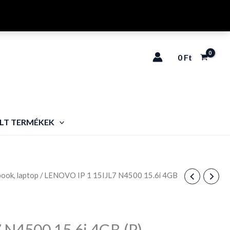
0
Ft
LT TERMÉKEK
ook, laptop
/ LENOVO IP 1 15IJL7 N4500 15.6i 4GB
 N4500 15.6i 4GB (P)