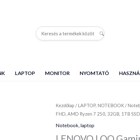
🔍
G
NK
LAPTOP
MONITOR
NYOMTATÓ
HASZNÁ
Kezdőlap
LENOVO
/
LAPTOP, NOTEBOOK
/
Noteb
FHD, AMD Ryzen 7 250, 32GB, 1TB SSD,
LOQ
Gaming
Notebook, laptop
15AHP10,
LENOVO LOQ Gamin