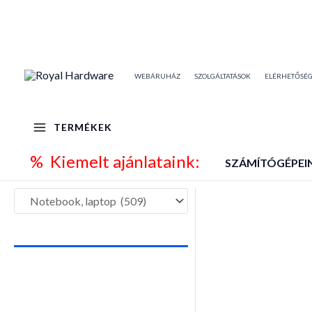
Skip
to
content
WEBÁRUHÁZ
SZOLGÁLTATÁSOK
ELÉRHETŐSÉ
TERMÉKEK
% Kiemelt ajánlataink:
SZÁMÍTÓGÉPEI