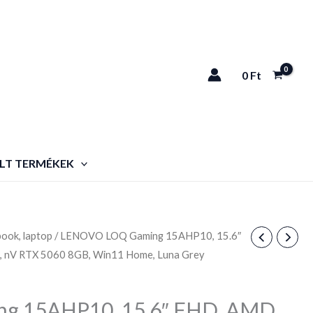
0
Ft
LT TERMÉKEK
ook, laptop
/ LENOVO LOQ Gaming 15AHP10, 15.6″
 nV RTX 5060 8GB, Win11 Home, Luna Grey
g 15AHP10, 15.6″ FHD, AMD