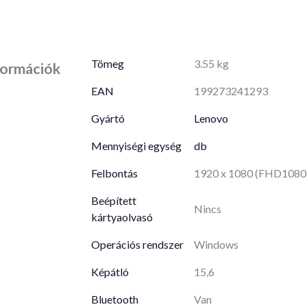
Tömeg
3.55 kg
formációk
EAN
199273241293
Gyártó
Lenovo
Mennyiségi egység
db
Felbontás
1920 x 1080 (FHD1080)
Beépített
Nincs
kártyaolvasó
Operációs rendszer
Windows
Képátló
15,6
Bluetooth
Van