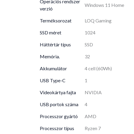
Operációs rendszer
Windows 11 Home
verzió
Terméksorozat
LOQ Gaming
SSD méret
1024
Háttértár típus
SSD
Memória.
32
Akkumulátor
4 cell (60Wh)
USB Type-C
1
Videokártya fajta
NVIDIA
USB portok száma
4
Processzor gyártó
AMD
Processzor típus
Ryzen 7