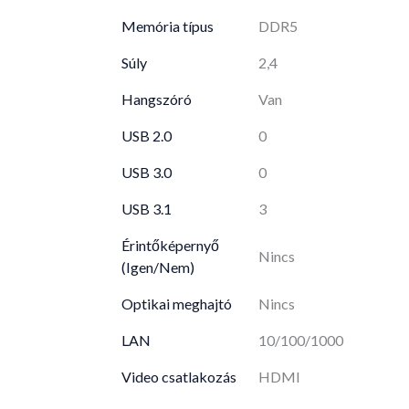
Memória típus
DDR5
Súly
2,4
Hangszóró
Van
USB 2.0
0
USB 3.0
0
USB 3.1
3
Érintőképernyő
Nincs
(Igen/Nem)
Optikai meghajtó
Nincs
LAN
10/100/1000
Video csatlakozás
HDMI