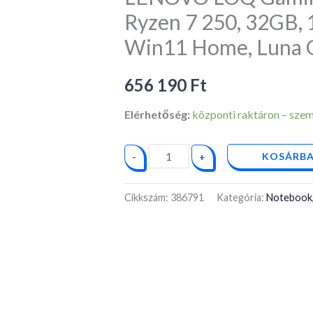
15.6"
Ryzen 7 250, 32GB,
FHD,
Win11 Home, Luna 
AMD
Ryzen
656 190
Ft
7
250,
Elérhetőség:
központi raktáron – személ
32GB,
1TB
KOSÁRBA
-
+
SSD,
nV
Cikkszám:
386791
Kategória:
Notebook,
RTX
5060
8GB,
Win11
Home,
Luna