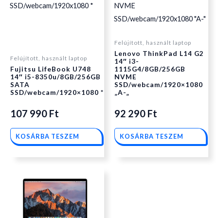
Felújított, használt laptop
Lenovo ThinkPad L14 G2
Felújított, használt laptop
14″ i3-
Fujitsu LifeBook U748
1115G4/8GB/256GB
14″ i5-8350u/8GB/256GB
NVME
SATA
SSD/webcam/1920×1080
SSD/webcam/1920×1080 *
„A-„
107 990
Ft
92 290
Ft
KOSÁRBA TESZEM
KOSÁRBA TESZEM