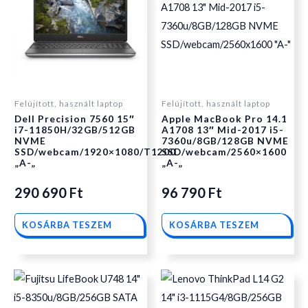
Felújított, használt laptop
Felújított, használt laptop
Dell Precision 7560 15″
Apple MacBook Pro 14.1
i7-11850H/32GB/512GB
A1708 13″ Mid-2017 i5-
NVME
7360u/8GB/128GB NVME
SSD/webcam/1920×1080/T1200
SSD/webcam/2560×1600
„A-„
„A-„
290 690
Ft
96 790
Ft
KOSÁRBA TESZEM
KOSÁRBA TESZEM