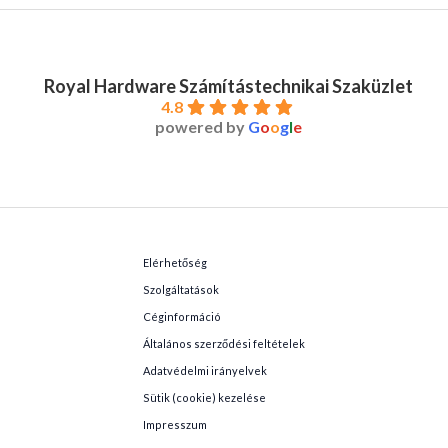
Royal Hardware Számítástechnikai Szaküzlet
4.8
powered by
G
o
o
g
l
e
Elérhetőség
Szolgáltatások
Céginformáció
Általános szerződési feltételek
Adatvédelmi irányelvek
Sütik (cookie) kezelése
Impresszum