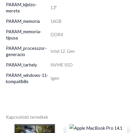
PARAM_kijelzo-
13"
merete
PARAM_memoria
16GB
PARAM_memoria-
DDR4
tipusa
PARAM_processzor-
Intel 12. Gen
generacio
PARAM_tarhely
NVME SSD
PARAM_windows-11-
Igen
kompatibilis
Kapcsolódó termékek