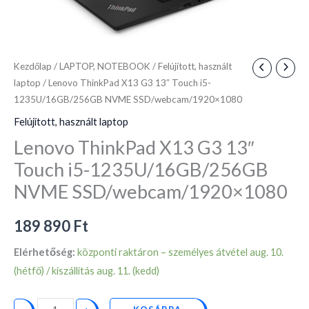
SSD/webcam/1920x1080
mennyiség
Kezdőlap
/
LAPTOP, NOTEBOOK
/
Felújított, használt
laptop
/ Lenovo ThinkPad X13 G3 13″ Touch i5-
1235U/16GB/256GB NVME SSD/webcam/1920×1080
Felújított, használt laptop
Lenovo ThinkPad X13 G3 13″
Touch i5-1235U/16GB/256GB
NVME SSD/webcam/1920×1080
189 890
Ft
Elérhetőség:
központi raktáron – személyes átvétel aug. 10.
(hétfő) / kiszállítás aug. 11. (kedd)