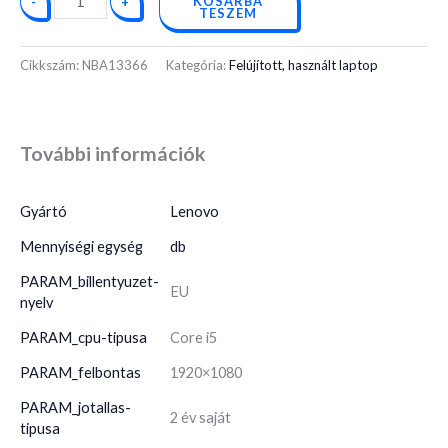
KOSÁRBA
-
+
TESZEM
Cikkszám:
NBA13366
Kategória:
Felújított, használt laptop
További információk
Gyártó
Lenovo
Mennyiségi egység
db
PARAM_billentyuzet-
EU
nyelv
PARAM_cpu-tipusa
Core i5
PARAM_felbontas
1920×1080
PARAM_jotallas-
2 év saját
tipusa