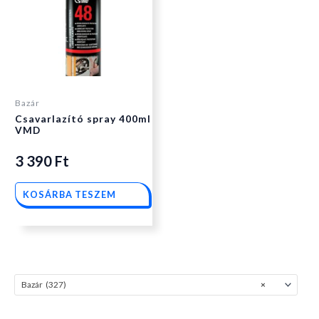
Bazár
Csavarlazító spray 400ml
VMD
3 390
Ft
KOSÁRBA TESZEM
Bazár (327)
×