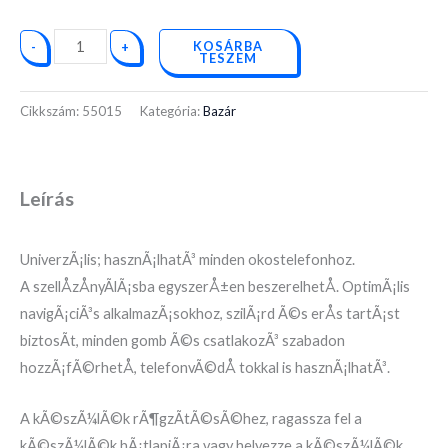
KOSÁRBA
-
+
TESZEM
Cikkszám:
55015
Kategória:
Bazár
Leírás
UniverzÃ¡lis; hasznÃ¡lhatÃ³ minden okostelefonhoz.
A szellÅzÅnyÃ­lÃ¡sba egyszerÅ±en beszerelhetÅ. OptimÃ¡lis
navigÃ¡ciÃ³s alkalmazÃ¡sokhoz, szilÃ¡rd Ã©s erÅs tartÃ¡st
biztosÃ­t, minden gomb Ã©s csatlakozÃ³ szabadon
hozzÃ¡fÃ©rhetÅ, telefonvÃ©dÅ tokkal is hasznÃ¡lhatÃ³.
A kÃ©szÃ¼lÃ©k rÃ¶gzÃ­tÃ©sÃ©hez, ragassza fel a
kÃ©szÃ¼lÃ©k hÃ¡tlapjÃ¡ra vagy helyezze a kÃ©szÃ¼lÃ©k