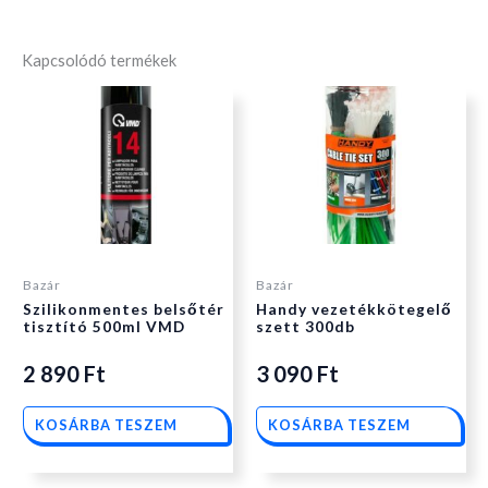
Kapcsolódó termékek
Bazár
Bazár
Szilikonmentes belsőtér
Handy vezetékkötegelő
tisztító 500ml VMD
szett 300db
2 890
Ft
3 090
Ft
KOSÁRBA TESZEM
KOSÁRBA TESZEM