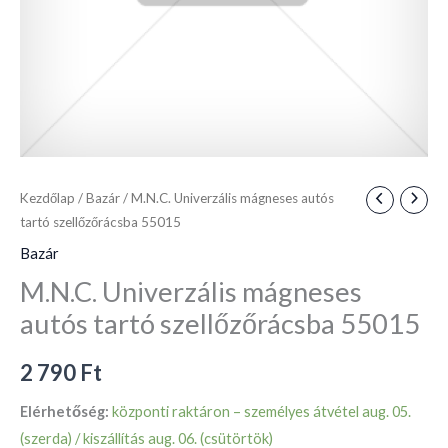
Kezdőlap
/
Bazár
/ M.N.C. Univerzális mágneses autós
tartó szellőzőrácsba 55015
Bazár
M.N.C. Univerzális mágneses
autós tartó szellőzőrácsba 55015
2 790
Ft
Elérhetőség:
központi raktáron – személyes átvétel aug. 05.
(szerda) / kiszállítás aug. 06. (csütörtök)