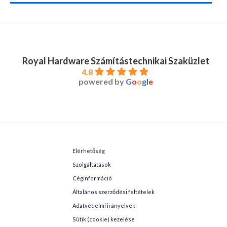
Royal Hardware Számítástechnikai Szaküzlet
4.8
powered by
G
o
o
g
l
e
Elérhetőség
Szolgáltatások
Céginformáció
Általános szerződési feltételek
Adatvédelmi irányelvek
Sütik (cookie) kezelése