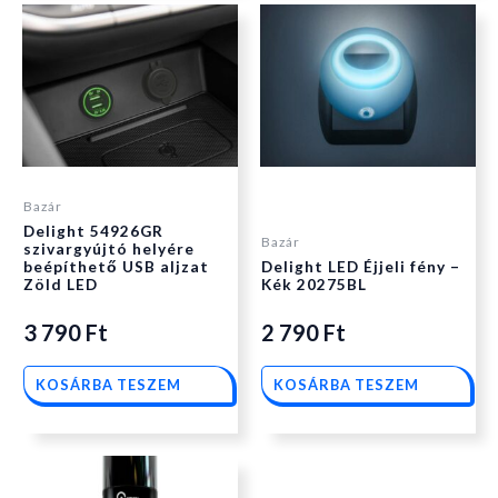
Bazár
Delight 54926GR
Bazár
szivargyújtó helyére
beépíthető USB aljzat
Delight LED Éjjeli fény –
Zöld LED
Kék 20275BL
3 790
Ft
2 790
Ft
KOSÁRBA TESZEM
KOSÁRBA TESZEM