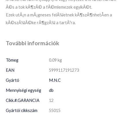
Ã©s a tok kÃ¶zÃ© a fÃ©mlemezek egyikÃ©t.
Ezek utÃ¡n a mÃ¡gneses felÃ¼letnek kÃ¶szÃ¶nhetÅen a
kÃ©szÃ¼lÃ©ke rÃ¶gzÃ¼l a tartÃ³ra.
További információk
Tömeg
0.09 kg
EAN
5999117191273
Gyártó
M.N.C
Mennyiségi egység
db
Cikk.#.GARANCIA
12
Gyártói cikkszám
55015