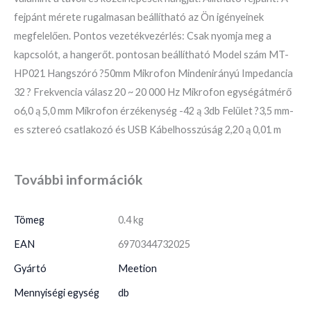
fejpánt mérete rugalmasan beállítható az Ön igényeinek
megfelelően. Pontos vezetékvezérlés: Csak nyomja meg a
kapcsolót, a hangerőt. pontosan beállítható Model szám MT-
HP021 Hangszóró ?50mm Mikrofon Mindenirányú Impedancia
32 ? Frekvencia válasz 20 ~ 20 000 Hz Mikrofon egységátmérő
o6,0 ą 5,0 mm Mikrofon érzékenység -42 ą 3db Felület ?3,5 mm-
es sztereó csatlakozó és USB Kábelhosszúság 2,20 ą 0,01 m
További információk
Tömeg
0.4 kg
EAN
6970344732025
Gyártó
Meetion
Mennyiségi egység
db