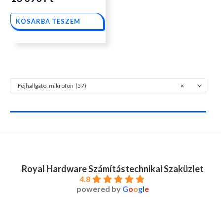
KOSÁRBA TESZEM
Fejhallgató, mikrofon (57)
×
Royal Hardware Számítástechnikai Szaküzlet
4.8
powered by
G
o
o
g
l
e