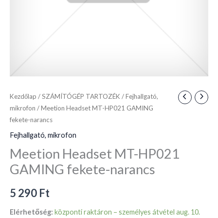
Kezdőlap
/
SZÁMÍTÓGÉP TARTOZÉK
/
Fejhallgató,
mikrofon
/ Meetion Headset MT-HP021 GAMING
fekete-narancs
Fejhallgató, mikrofon
Meetion Headset MT-HP021
GAMING fekete-narancs
5 290
Ft
Elérhetőség:
központi raktáron – személyes átvétel aug. 10.