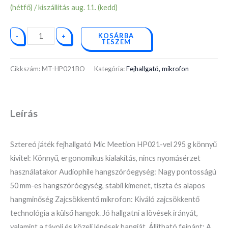
(hétfő) / kiszállítás aug. 11. (kedd)
KOSÁRBA
-
+
TESZEM
Cikkszám:
MT-HP021BO
Kategória:
Fejhallgató, mikrofon
Leírás
Sztereó játék fejhallgató Mic Meetion HP021-vel 295 g könnyű
kivitel: Könnyű, ergonomikus kialakítás, nincs nyomásérzet
használatakor Audiophile hangszóróegység: Nagy pontosságú
50 mm-es hangszóróegység, stabil kimenet, tiszta és alapos
hangminőség Zajcsökkentő mikrofon: Kiváló zajcsökkentő
technológia a külső hangok. Jó hallgatni a lövések irányát,
valamint a távoli és közeli lépések hangját. Állítható fejpánt: A