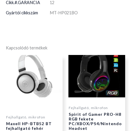
Cikk.#.GARANCIA
12
Gyártói cikkszám
MT-HP021BO
Kapcsolódó termékek
Fejhallgató, mikrofon
Spirit of Gamer PRO-H8
Fejhallgató, mikrofon
RGB fekete
Maxell HP-BTB52 BT
PC/XBOX/PS4/Nintendo
fejhallgató fehér
Headset