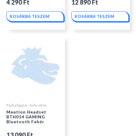
4 290
Ft
12 890
Ft
KOSÁRBA TESZEM
KOSÁRBA TESZEM
Fejhallgató, mikrofon
Meetion Headset
BTH014 GAMING
Bluetooth Fehér
13 090
Ft