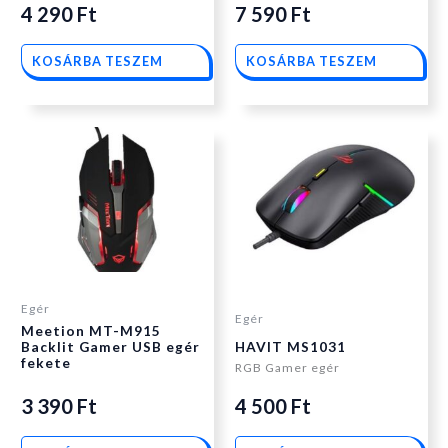
4 290
Ft
7 590
Ft
KOSÁRBA TESZEM
KOSÁRBA TESZEM
Egér
Egér
Meetion MT-M915
Backlit Gamer USB egér
HAVIT MS1031
fekete
RGB Gamer egér
3 390
Ft
4 500
Ft