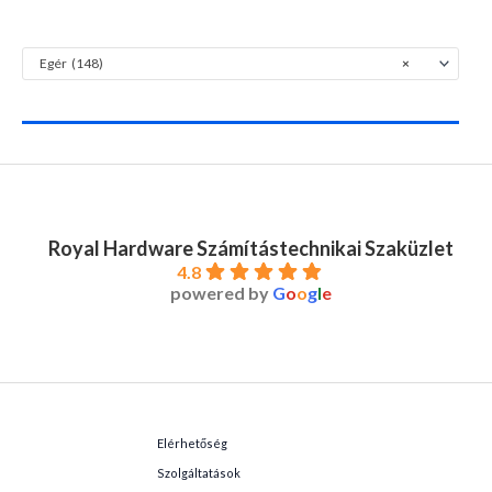
Egér (148)
×
Royal Hardware Számítástechnikai Szaküzlet
4.8
powered by
G
o
o
g
l
e
Elérhetőség
Szolgáltatások