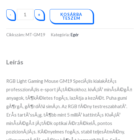
KOSÁRBA
-
+
TESZEM
Cikkszám:
MT-GM19
Kategória:
Egér
Leírás
RGB Light Gaming Mouse GM19 SpeciÃ¡lis kialakÃ­tÃ¡s
professzionÃ¡lis e-sport jÃ¡tÃ©kokhoz. kivÃ¡lÃ³ minÅsÃ©gÅ±
anyagok, tÃ¶kÃ©letes fogÃ¡s, lazÃ­tja a kezÃ©t. Puha gumi
gÃ¶rgÅ, gÃ¶rdÃ¼l simÃ¡n. Az RGB fÃ©ny testreszabhatÃ³.
ErÅs tartÃ³ssÃ¡g, tÃ¶bb mint 5 milliÃ³ kattintÃ¡s KivÃ¡lÃ³
minÅsÃ©gÅ± jÃ¡tÃ©k optikai Ã©rzÃ©kelÅ, pontos
pozicionÃ¡lÃ¡s. KÃ©nyelmes fogÃ¡s, stabil teljesÃ­tmÃ©ny,