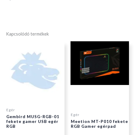
Kapcsolódó termékek
Egér
Egér
Gembird MUSG-RGB-01
fekete gamer USB egér
Meetion MT-P010 fekete
RGB
RGB Gamer egérpad