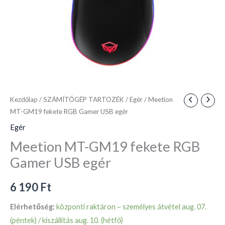
Kezdőlap
/
SZÁMÍTÓGÉP TARTOZÉK
/
Egér
/ Meetion
MT-GM19 fekete RGB Gamer USB egér
Egér
Meetion MT-GM19 fekete RGB
Gamer USB egér
6 190
Ft
Elérhetőség:
központi raktáron – személyes átvétel aug. 07.
(péntek) / kiszállítás aug. 10. (hétfő)