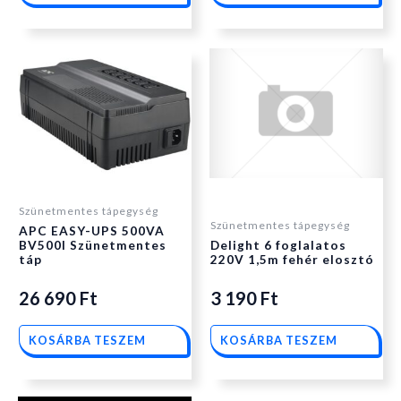
Szünetmentes tápegység
Szünetmentes tápegység
APC EASY-UPS 500VA
BV500I Szünetmentes
Delight 6 foglalatos
táp
220V 1,5m fehér elosztó
26 690
Ft
3 190
Ft
KOSÁRBA TESZEM
KOSÁRBA TESZEM