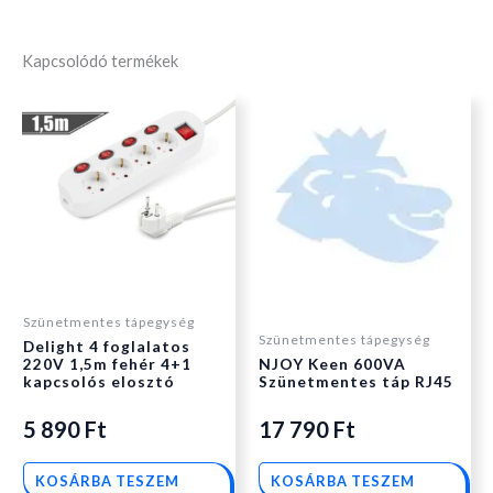
Kapcsolódó termékek
Szünetmentes tápegység
Szünetmentes tápegység
Delight 4 foglalatos
220V 1,5m fehér 4+1
NJOY Keen 600VA
kapcsolós elosztó
Szünetmentes táp RJ45
5 890
Ft
17 790
Ft
KOSÁRBA TESZEM
KOSÁRBA TESZEM