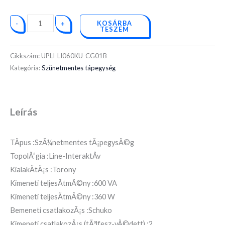
KOSÁRBA
-
+
TESZEM
Cikkszám:
UPLI-LI060KU-CG01B
Kategória:
Szünetmentes tápegység
Leírás
TÃ­pus :SzÃ¼netmentes tÃ¡pegysÃ©g
TopolÃ³gia :Line-InteraktÃ­v
KialakÃ­tÃ¡s :Torony
Kimeneti teljesÃ­tmÃ©ny :600 VA
Kimeneti teljesÃ­tmÃ©ny :360 W
Bemeneti csatlakozÃ¡s :Schuko
Kimeneti csatlakozÃ¡s (tÃºlfesz-vÃ©dett) :2