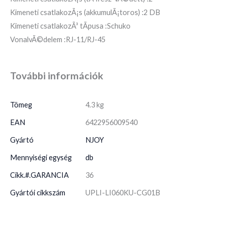
Kimeneti csatlakozÃ¡s (akkumulÃ¡toros) :2 DB
Kimeneti csatlakozÃ³ tÃ­pusa :Schuko
VonalvÃ©delem :RJ-11/RJ-45
További információk
Tömeg
4.3 kg
EAN
6422956009540
Gyártó
NJOY
Mennyiségi egység
db
Cikk.#.GARANCIA
36
Gyártói cikkszám
UPLI-LI060KU-CG01B