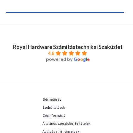
Royal Hardware Számítástechnikai Szaküzlet
4.8
powered by
G
o
o
g
l
e
Elérhetőség
Szolgáltatások
Céginformáció
Általános szerződési feltételek
Adatvédelmi irányelvek