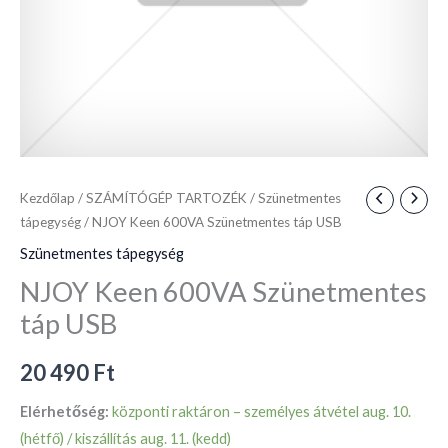
Kezdőlap
/
SZÁMÍTÓGÉP TARTOZÉK
/
Szünetmentes
tápegység
/ NJOY Keen 600VA Szünetmentes táp USB
Szünetmentes tápegység
NJOY Keen 600VA Szünetmentes
táp USB
20 490
Ft
Elérhetőség:
központi raktáron – személyes átvétel aug. 10.
(hétfő) / kiszállítás aug. 11. (kedd)