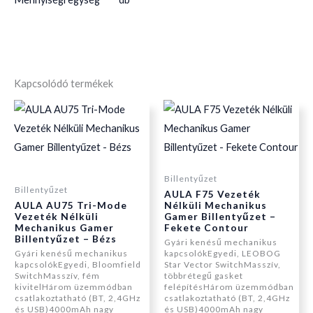
Kapcsolódó termékek
Billentyűzet
Billentyűzet
AULA F75 Vezeték
AULA AU75 Tri-Mode
Nélküli Mechanikus
Vezeték Nélküli
Gamer Billentyűzet –
Mechanikus Gamer
Fekete Contour
Billentyűzet – Bézs
Gyári kenésű mechanikus
Gyári kenésű mechanikus
kapcsolókEgyedi, LEOBOG
kapcsolókEgyedi, Bloomfield
Star Vector SwitchMasszív,
SwitchMasszív, fém
többrétegű gasket
kivitelHárom üzemmódban
felépítésHárom üzemmódban
csatlakoztatható (BT, 2,4GHz
csatlakoztatható (BT, 2,4GHz
és USB)4000mAh nagy
és USB)4000mAh nagy