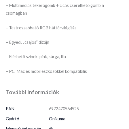
– Multimédiás tekerőgomb + cicás cserélhető gomb a
csomagban
– Testreszabható RGB háttérvilágítás
– Egyedi, „csajos” dizájn
– Elérhető színek: pink, sárga, lila
– PC, Mac és mobil eszközökkel kompatibilis
További információk
EAN
6972470564525
Gyártó
Onikuma
Mennyiségi egység
db