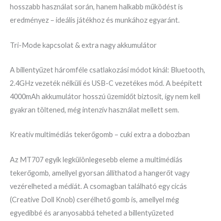
hosszabb használat során, hanem halkabb működést is
eredményez – ideális játékhoz és munkához egyaránt.
Tri-Mode kapcsolat & extra nagy akkumulátor
A billentyűzet háromféle csatlakozási módot kínál: Bluetooth,
2.4GHz vezeték nélküli és USB-C vezetékes mód. A beépített
4000mAh akkumulátor hosszú üzemidőt biztosít, így nem kell
gyakran töltened, még intenzív használat mellett sem.
Kreatív multimédiás tekerőgomb – cuki extra a dobozban
Az MT707 egyik legkülönlegesebb eleme a multimédiás
tekerőgomb, amellyel gyorsan állíthatod a hangerőt vagy
vezérelheted a médiát. A csomagban található egy cicás
(Creative Doll Knob) cserélhető gomb is, amellyel még
egyedibbé és aranyosabbá teheted a billentyűzeted