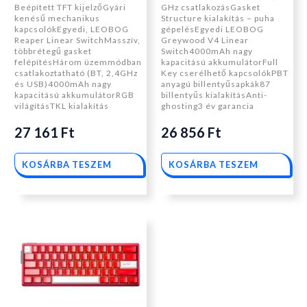
Beépített TFT kijelzőGyári
GHz csatlakozásGasket
kenésű mechanikus
Structure kialakítás – puha
kapcsolókEgyedi, LEOBOG
gépelésEgyedi LEOBOG
Reaper Linear SwitchMasszív,
Greywood V4 Linear
többrétegű gasket
Switch4000mAh nagy
felépítésHárom üzemmódban
kapacitású akkumulátorFull
csatlakoztatható (BT, 2,4GHz
Key cserélhető kapcsolókPBT
és USB)4000mAh nagy
anyagú billentyűsapkák87
kapacitású akkumulátorRGB
billentyűs kialakításAnti-
világításTKL kialakítás
ghosting3 év garancia
27 161
Ft
26 856
Ft
KOSÁRBA TESZEM
KOSÁRBA TESZEM