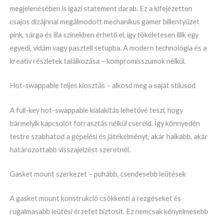
megjelenésében is igazi statement darab. Ez a kifejezetten
csajos dizájnnal megálmodott mechanikus gamer billentyűzet
pink, sárga és lila színekben érhető el, így tökéletesen illik egy
egyedi, vidám vagy pasztell setupba. A modern technológia és a
kreatív részletek találkozása – kompromisszumok nélkül.
Hot-swappable teljes kiosztás – alkosd meg a saját stílusod
A full-key hot-swappable kialakítás lehetővé teszi, hogy
bármelyik kapcsolót forrasztás nélkül cseréld. Így könnyedén
testre szabhatod a gépelési és játékélményt, akár halkabb, akár
határozottabb visszajelzést szeretnél.
Gasket mount szerkezet – puhább, csendesebb leütések
A gasket mount konstrukció csökkenti a rezgéseket és
rugalmasabb leütési érzetet biztosít. Ez nemcsak kényelmesebb