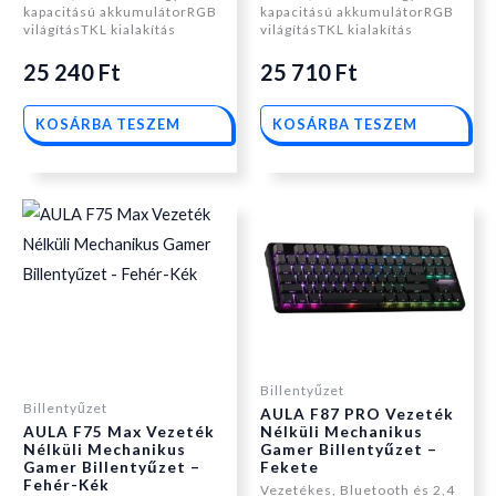
kapacitású akkumulátorRGB
kapacitású akkumulátorRGB
világításTKL kialakítás
világításTKL kialakítás
25 240
Ft
25 710
Ft
KOSÁRBA TESZEM
KOSÁRBA TESZEM
Billentyűzet
Billentyűzet
AULA F87 PRO Vezeték
AULA F75 Max Vezeték
Nélküli Mechanikus
Nélküli Mechanikus
Gamer Billentyűzet –
Gamer Billentyűzet –
Fekete
Fehér-Kék
Vezetékes, Bluetooth és 2,4