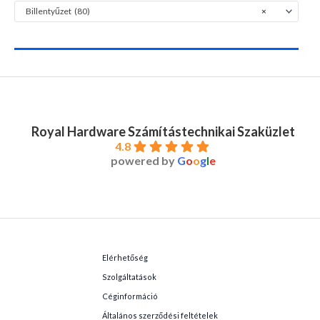
Billentyűzet (80)
×
Royal Hardware Számítástechnikai Szaküzlet
4.8
powered by
G
o
o
g
l
e
Elérhetőség
Szolgáltatások
Céginformáció
Általános szerződési feltételek