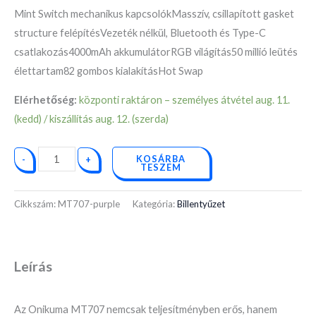
Mint Switch mechanikus kapcsolókMasszív, csillapított gasket
structure felépítésVezeték nélkül, Bluetooth és Type-C
csatlakozás4000mAh akkumulátorRGB világítás50 millió leütés
élettartam82 gombos kialakításHot Swap
Elérhetőség:
központi raktáron – személyes átvétel aug. 11.
(kedd) / kiszállítás aug. 12. (szerda)
KOSÁRBA
-
+
TESZEM
Cikkszám:
MT707-purple
Kategória:
Billentyűzet
Leírás
Az Onikuma MT707 nemcsak teljesítményben erős, hanem