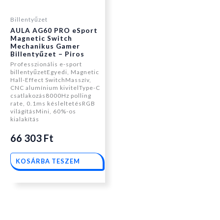
Billentyűzet
AULA AG60 PRO eSport
Magnetic Switch
Mechanikus Gamer
Billentyűzet – Piros
Professzionális e-sport
billentyűzetEgyedi, Magnetic
Hall-Effect SwitchMasszív,
CNC alumínium kivitelType-C
csatlakozás8000Hz polling
rate, 0.1ms késleltetésRGB
világításMini, 60%-os
kialakítás
66 303
Ft
KOSÁRBA TESZEM