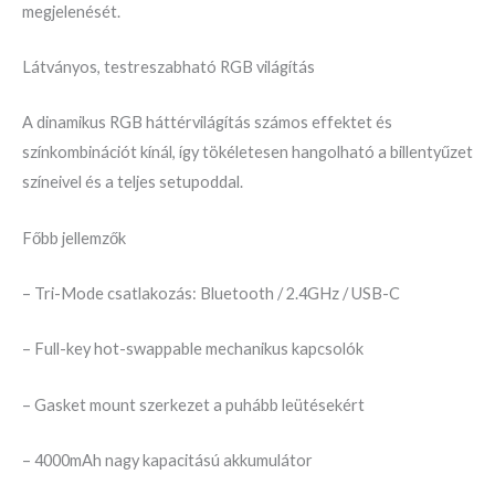
megjelenését.
Látványos, testreszabható RGB világítás
A dinamikus RGB háttérvilágítás számos effektet és
színkombinációt kínál, így tökéletesen hangolható a billentyűzet
színeivel és a teljes setupoddal.
Főbb jellemzők
– Tri-Mode csatlakozás: Bluetooth / 2.4GHz / USB-C
– Full-key hot-swappable mechanikus kapcsolók
– Gasket mount szerkezet a puhább leütésekért
– 4000mAh nagy kapacitású akkumulátor