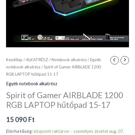
17
mennyiség
Kezdőlap
/
ALKATRÉSZ
/
Notebook alkatrész
/
Egyéb
notebook alkatrész
/ Spirit of Gamer AIRBLADE 1200
RGB LAPTOP hűtőpad 15-17
Egyéb notebook alkatrész
Spirit of Gamer AIRBLADE 1200
RGB LAPTOP hűtőpad 15-17
15 090
Ft
Elérhetőség:
központi raktáron – személyes átvétel aug. 07.