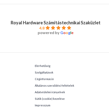
Royal Hardware Számítástechnikai Szaküzlet
4.8
powered by
G
o
o
g
l
e
Elérhetőség
Szolgáltatások
Céginformáció
Általános szerződési feltételek
Adatvédelmi irányelvek
Sütik (cookie) kezelése
Impresszum