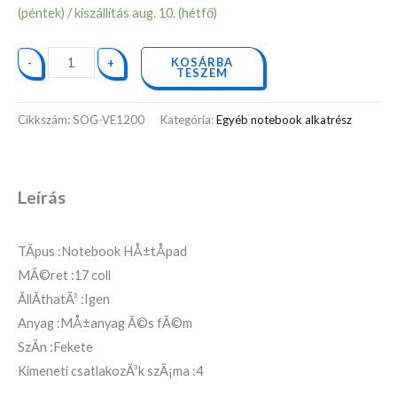
(péntek) / kiszállítás aug. 10. (hétfő)
KOSÁRBA
-
+
TESZEM
Cikkszám:
SOG-VE1200
Kategória:
Egyéb notebook alkatrész
Leírás
TÃ­pus :Notebook HÅ±tÅpad
MÃ©ret :17 coll
ÃllÃ­thatÃ³ :Igen
Anyag :MÅ±anyag Ã©s fÃ©m
SzÃ­n :Fekete
Kimeneti csatlakozÃ³k szÃ¡ma :4