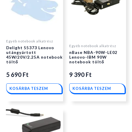
Egyéb notebook alkatrész
Egyéb notebook alkatrész
Delight 55373 Lenovo
utángyártott
nBase NBA-90W-LE02
45W/20V/2.25A notebook
Lenovo-IBM 90W
töltő
notebook töltő
5 690
Ft
9 390
Ft
KOSÁRBA TESZEM
KOSÁRBA TESZEM