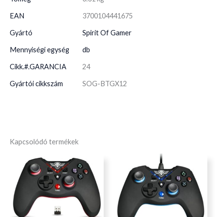
EAN
3700104441675
Gyártó
Spirit Of Gamer
Mennyiségi egység
db
Cikk.#.GARANCIA
24
Gyártói cikkszám
SOG-BTGX12
Kapcsolódó termékek