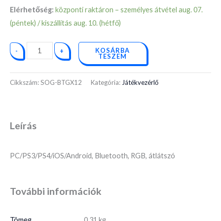
Elérhetőség:
központi raktáron – személyes átvétel aug. 07.
(péntek) / kiszállítás aug. 10. (hétfő)
KOSÁRBA
-
+
TESZEM
Cikkszám:
SOG-BTGX12
Kategória:
Játékvezérlő
Leírás
PC/PS3/PS4/iOS/Android, Bluetooth, RGB, átlátszó
További információk
Tömeg
0.31 kg