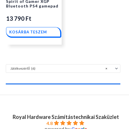
Spirit of Gamer XGP
Bluetooth PS4 gamepad
13 790
Ft
KOSÁRBA TESZEM
Játékvezérlő (6)
×
Royal Hardware Számítástechnikai Szaküzlet
4.8
powered by
G
o
o
g
l
e