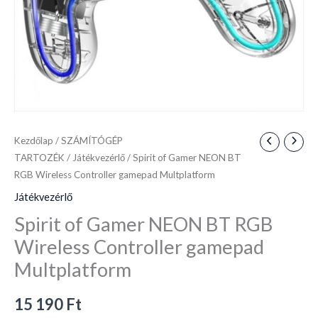
Multplatform
mennyiség
Kezdőlap
/
SZÁMÍTÓGÉP
TARTOZÉK
/
Játékvezérlő
/ Spirit of Gamer NEON BT
RGB Wireless Controller gamepad Multplatform
Játékvezérlő
Spirit of Gamer NEON BT RGB
Wireless Controller gamepad
Multplatform
15 190
Ft