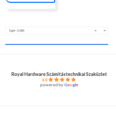
Egér (148)
×
Royal Hardware Számítástechnikai Szaküzlet
4.8
powered by
G
o
o
g
l
e