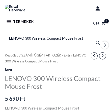
Skip
to
content
TERMÉKEK
0
Ft
LENOVO
300
Wireless
Kezdőlap
/
SZÁMÍTÓGÉP TARTOZÉK
/
Egér
/ LENOVO
Compact
300 Wireless Compact Mouse Frost
Mouse
Egér
Frost
LENOVO 300 Wireless Compact
mennyiség
Mouse Frost
5 690
Ft
LENOVO 300 Wireless Compact Mouse Frost