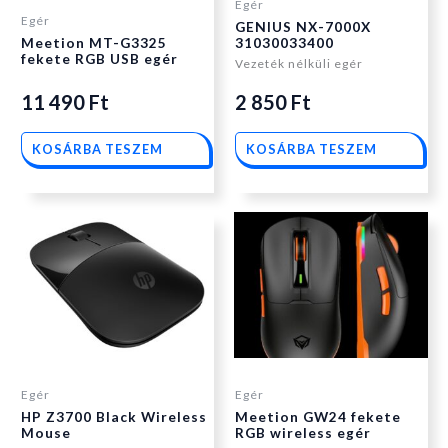
Egér
Egér
GENIUS NX-7000X
Meetion MT-G3325
31030033400
fekete RGB USB egér
Vezeték nélküli egér
11 490
Ft
2 850
Ft
KOSÁRBA TESZEM
KOSÁRBA TESZEM
Egér
Egér
HP Z3700 Black Wireless
Meetion GW24 fekete
Mouse
RGB wireless egér