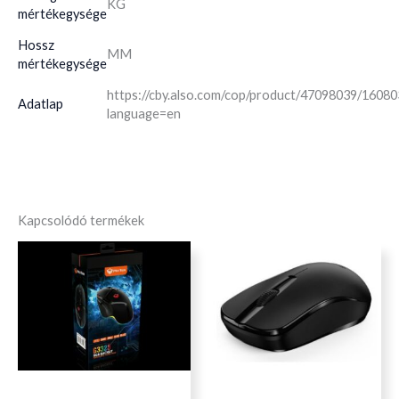
KG
mértékegysége
Hossz
MM
mértékegysége
https://cby.also.com/cop/product/47098039/1608
Adatlap
language=en
Kapcsolódó termékek