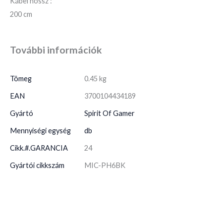
Kábel hossz :
200 cm
További információk
Tömeg
0.45 kg
EAN
3700104434189
Gyártó
Spirit Of Gamer
Mennyiségi egység
db
Cikk.#.GARANCIA
24
Gyártói cikkszám
MIC-PH6BK