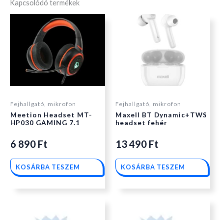
Kapcsolódó termékek
Fejhallgató, mikrofon
Fejhallgató, mikrofon
Meetion Headset MT-
Maxell BT Dynamic+TWS
HP030 GAMING 7.1
headset fehér
6 890
Ft
13 490
Ft
KOSÁRBA TESZEM
KOSÁRBA TESZEM