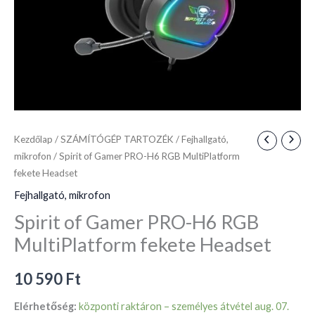
mennyiség
Kezdőlap
/
SZÁMÍTÓGÉP TARTOZÉK
/
Fejhallgató,
mikrofon
/ Spirit of Gamer PRO-H6 RGB MultiPlatform
fekete Headset
Fejhallgató, mikrofon
Spirit of Gamer PRO-H6 RGB
MultiPlatform fekete Headset
10 590
Ft
Elérhetőség:
központi raktáron – személyes átvétel aug. 07.