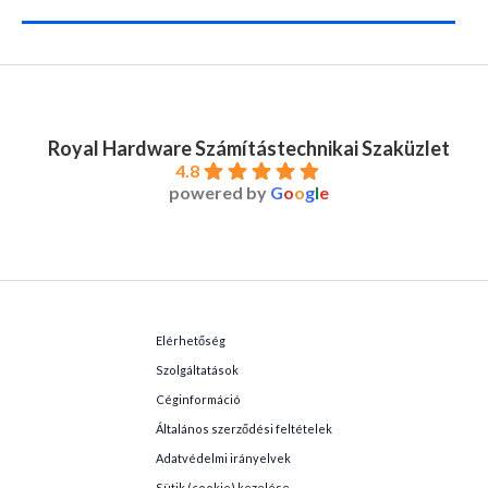
Royal Hardware Számítástechnikai Szaküzlet
4.8
powered by
G
o
o
g
l
e
Elérhetőség
Szolgáltatások
Céginformáció
Általános szerződési feltételek
Adatvédelmi irányelvek
Sütik (cookie) kezelése