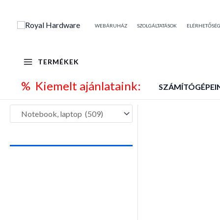
Skip
to
WEBÁRUHÁZ
SZOLGÁLTATÁSOK
ELÉRHETŐSÉ
content
TERMÉKEK
% Kiemelt ajánlataink:
SZÁMÍTÓGÉPEI