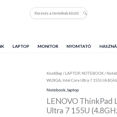
🔍
G
NK
LAPTOP
MONITOR
NYOMTATÓ
HASZNÁ
Kezdőlap
LENOVO
/
LAPTOP, NOTEBOOK
/
Noteb
WUXGA, Intel Core Ultra 7 155U (4.8GH
ThinkPad
L14
Notebook, laptop
G5,
LENOVO ThinkPad L1
14.0"
Ultra 7 155U (4.8GH
WUXGA,